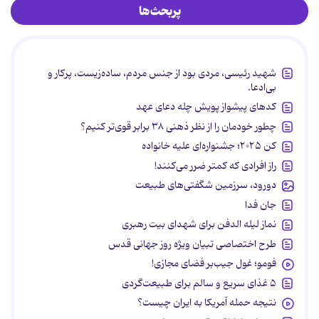
پربحث‌ها
شهید رئیسی، مردی بود از جنس مردم، ساده‌زیست، پرکار و
بی‌ادعا.
کدهای پیشواز پویش چله دعای عهد
چطور خودمان را از نظر ذهنی ۳۸ برابر قوی‌تر کنیم؟
کن ۲۰۲۵؛ جشنواره‌ای علیه خانواده
راز افرادی که کمتر ضرر می‌کنند!
دورود، سرزمین شگفتی‌های طبیعت
جان فدا
نماز لیله الدفن برای شهدای بیت رهبری
طرح اختصاصی تبیان ویژه روز جهانی قدس
فومو؛ غول جیب‌بر فضای مجازی!
۵ غذای سریع و سالم برای طبیعت‌گردی
نتیجه حمله آمریکا به ایران چیست؟