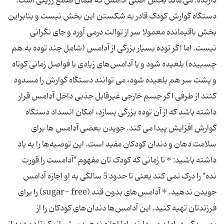
دارنده. می ‌ماند بخش اصلی آدامس که همان صمغ رزینی است.
دستگاه گوارش کودک قادر به شکستن این بخش نیست و بنابراین
بخش باقیمانده معمولا سر از توالت درمی ‌آورد و جای نگرانی
نیست. اما اگر توده بسیار بزرگی از آدامس (شامل چند توده به هم
چسبیده) بلعیده شود و یا آدامس‌های زیادی با فواصل زمانی کوتاه
و پشت سر هم بلعیده شود، می‌ توانند دستگاه گوارش را مسدود
کنند از طرفی اگر جسم خارجی غیرقابل جذبی داخل آدامس قرار
داشته باشد که از آن توده بزرگی بسازد، امکان انسداد دستگاه
گوارش افزایش پیدا می‌ کند. جویدن بعضی آدامس ‌ها برای
سلامت دهان و دندان کودکان مفید است. این توصیه‌ها را به یاد
داشته باشید: * تا زمانی که کودک تان مفهوم "آدامست را قورت
نده" را درک نمی ‌کند یعنی تا حدود 5 سالگی به او اجازه آدامس
جویدن ندهید. * آدامس‌های بدون قند (sugar- free) را برای
فرزندتان تهیه کنید. این آدامس‌ها دندان‌های کودکان را از