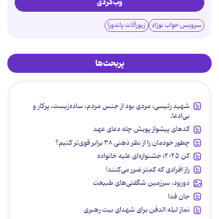
وب‌گردی
سرویس خواب نوزاد
زیورآلات پاندورا
پربحث‌ها
شهید رئیسی، مردی بود از جنس مردم، ساده‌زیست، پرکار و
بی‌ادعا.
کدهای پیشواز پویش چله دعای عهد
چطور خودمان را از نظر ذهنی ۳۸ برابر قوی‌تر کنیم؟
کن ۲۰۲۵؛ جشنواره‌ای علیه خانواده
راز افرادی که کمتر ضرر می‌کنند!
دورود، سرزمین شگفتی‌های طبیعت
جان فدا
نماز لیله الدفن برای شهدای بیت رهبری