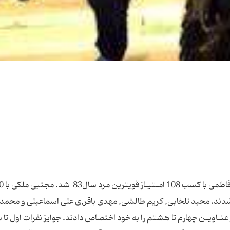
مهراب‎ فاطمی‎ , قویترین‎ مرد سال3
امـتیـاز دوم‎ و حـسیـن‎ فاطمی‎ با 80 امتیاز نیز سوم‎ شدند. مجید تلخابی‎‎, كریم‎ طالشی, مهدی‎‎ باقر,ی علی‎‎ اسماعیلی و محم