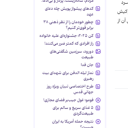
مردم، ساده‌زیست، پرکار و بی‌ادعا.
ود كرد و مهدی‎‎ باقری نیـز مـرد
کدهای پیشواز پویش چله دعای
عهد
بـرگـزار شـد امابه‎ علت‎‎ پخش‎ دیدارهای‎ این‎ مسابقات در ایام‎ نوروز و جذابیتـی‎ كـه‎ داشـت‎ نتـایـج‎ ایـن‎‎ مسابقات‎ تا پخش‎ كامل‎ آن از
چطور خودمان را از نظر ذهنی ۳۸
برابر قوی‌تر کنیم؟
کن ۲۰۲۵؛ جشنواره‌ای علیه خانواده
راز افرادی که کمتر ضرر می‌کنند!
دورود، سرزمین شگفتی‌های
طبیعت
جان فدا
نماز لیله الدفن برای شهدای بیت
رهبری
طرح اختصاصی تبیان ویژه روز
جهانی قدس
فومو؛ غول جیب‌بر فضای مجازی!
۵ غذای سریع و سالم برای
طبیعت‌گردی
نتیجه حمله آمریکا به ایران
چیست؟