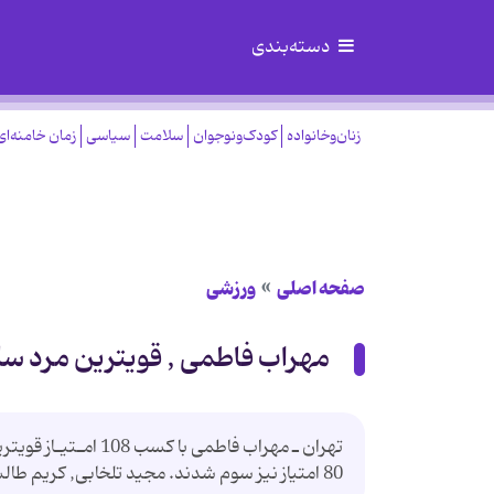
دسته‌بندی
زنان‌وخانواده
کودک‌ونوجوان
سلامت
سیاسی
زمان خامنه‌ای
صفحه اصلی
ورزشی
مهراب‎ فاطمی‎ , قویترین‎ مرد سال‎ 83
80 امتیاز نیز سوم‎ شدند. مجید تلخابی‎‎, كریم‎ طالشی, مهدی‎‎ باقر,ی علی‎‎ اسماعیلی و محمد محمدی‎ نیز ب...