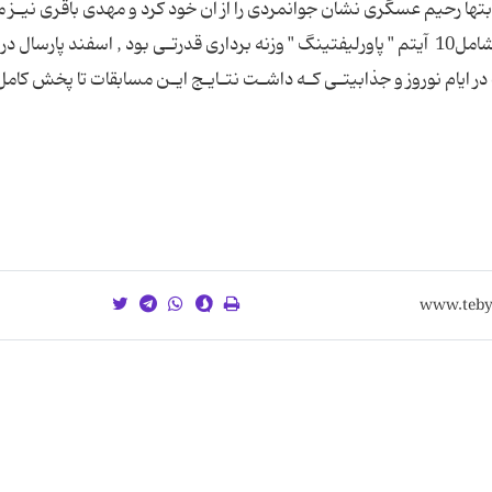
اتومبیل و نفرات چهارم‎‎ تا هشتم نقدی‎ بود. در این‎‎ رقابتها رحیم‎ عسگری‎‎ نشان جوانمردی را از آن‎ خ