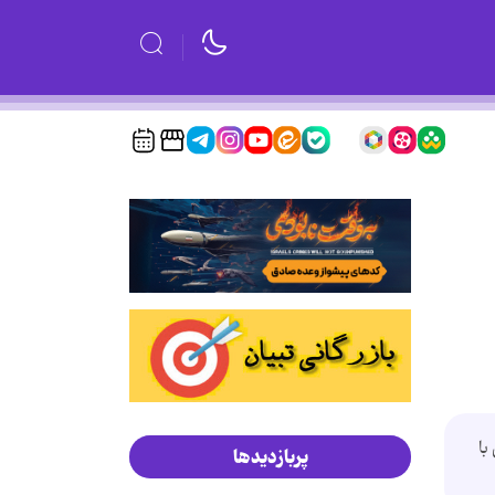
تهران‎ ـ مهراب‎‎ فاطمی‎ با كسب 108 امـتیـاز قویترین‎ مرد سال‎ 83 شد. مجتبی‎‎ ملكی با 100 امـتیـاز دوم‎ و حـسیـن‎ فاطمی‎ با
پربازدیدها