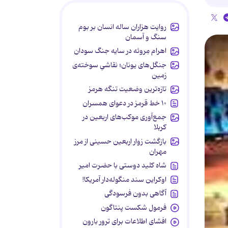
روایت هزاران ساله انسان بر بوم
سنگ و آسمان
اهرام مِروئه در سایه جنگ سودان
جنگل‌های یونان؛ نقاشیِ سوخته‌ی
زمین
تازه‌ترین وضعیت تنگه هرمز
۱۰ خط قرمز در دعوای همسران
جمع‌آوری موکب‌های اربعین در
کربلا
بازگشت زوار اربعین حسینی از مرز
مهران
شاه کلید دوستی با حضرت امیر
اوکراین سند منگوله‌دار آمریکا!
آگاهی بدون فرسودگی
فرمول شکست پنتاگون
افشای اطلاعات برای ترور بارون