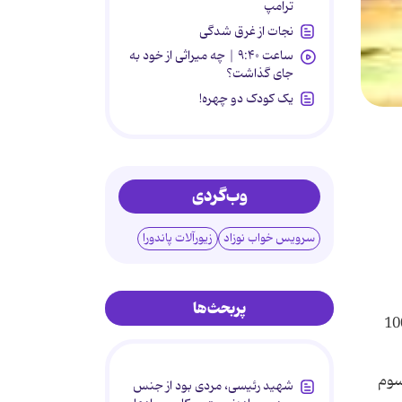
ترامپ
نجات از غرق شدگی
ساعت ۹:۴۰ | چه میراثی از خود به
جای گذاشت؟
یک کودک دو چهره!
وب‌گردی
سرویس خواب نوزاد
زیورآلات پاندورا
پربحث‌ها
‎ 8 تهران‎ ـ مهراب‎‎ فاطمی‎ با كسب 108 امـتیـاز قویترین‎ مرد سال‎ 83 شد. مجتبی‎‎ ملكی با 100
د
شهید رئیسی، مردی بود از جنس