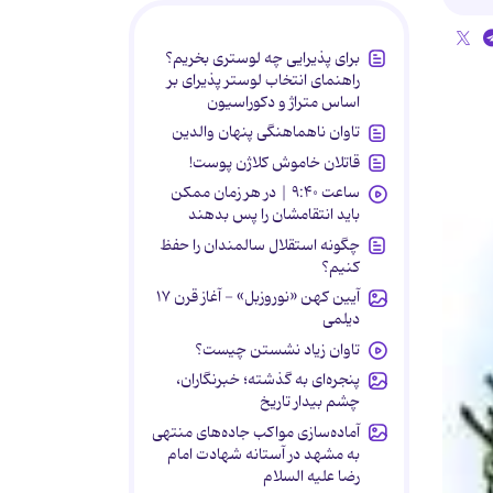
برای پذیرایی چه لوستری بخریم؟
راهنمای انتخاب لوستر پذیرای بر
اساس متراژ و دکوراسیون
تاوان ناهماهنگی پنهان والدین
قاتلان خاموش کلاژن پوست!
ساعت ۹:۴۰ | در هر زمان ممکن
باید انتقامشان را پس بدهند
چگونه استقلال سالمندان را حفظ
کنیم؟
آیین کهن «نوروزبل» - آغاز قرن ۱۷
دیلمی
تاوان زیاد نشستن چیست؟
پنجره‌ای به گذشته؛ خبرنگاران،
چشم بیدار تاریخ
آماده‌سازی مواکب جاده‌های منتهی
به مشهد در آستانه شهادت امام
رضا علیه السلام