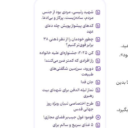
شهید رئیسی، مردی بود از جنس
مردم، ساده‌زیست، پرکار و بی‌ادعا.
کدهای پیشواز پویش چله دعای
عهد
چطور خودمان را از نظر ذهنی ۳۸
برابر قوی‌تر کنیم؟
ید.
کن ۲۰۲۵؛ جشنواره‌ای علیه خانواده
راز افرادی که کمتر ضرر می‌کنند!
دورود، سرزمین شگفتی‌های
طبیعت
ا بدین
جان فدا
نماز لیله الدفن برای شهدای بیت
رهبری
طرح اختصاصی تبیان ویژه روز
جهانی قدس
بگیرد،
فومو؛ غول جیب‌بر فضای مجازی!
۵ غذای سریع و سالم برای