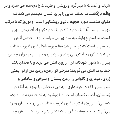
تاریك و غمناك با بهار گرم و روشن و طربناك را مجسم می سازد و در
واقع بازگشت به لحظه هایی را برای انسان مجسم می كند كه
دنیای ظلمت، مورد هجوم دنیای روشنایی است، و نوروز كه با مركب
بهار می رسد، آغاز یك دوره تازه در یك دوره كوچك آفرینش الهی
است. مراسم چهارشنبه سوری این مراسم نوعی جشن آتش
محسوب است كه در تمام شهرها و روستاها مقارن غروب آفتاب ،
بوته های گون را آتش می زنند و مرد و زن، جوان و نوجوان و حتی
پیران، با شوق كودكانه ای، از روی آتش می پرند و با صدای بلند
خطاب به آتش می گویند: سرخی تو از من، زردی من از تو. یعنی
زردی، بیماری و ناتوانی را از من بستان و سرخی و شادابی و
تندرستی را كه در خود داری ، به من ببخش. با توجه به آنكه در
زمستان، آفتاب كمیاب است، و خورشید به ندرت دیده می شود،
كسانی كه از روی آتش، مقارن غروب آفتاب، می پرند به طور رمزی
می كوشند، تا خورشید غروب كننده را هم به رقابت با آتش و به