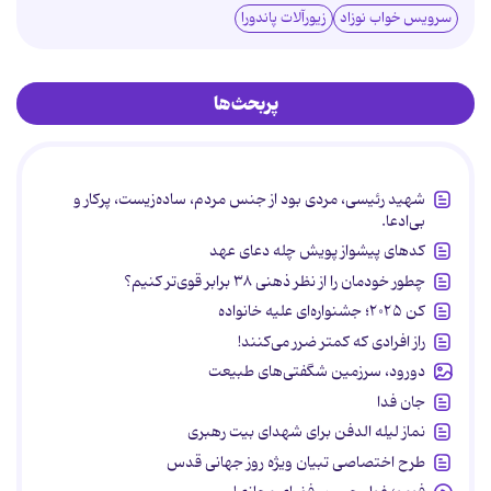
سرویس خواب نوزاد
زیورآلات پاندورا
پربحث‌ها
شهید رئیسی، مردی بود از جنس مردم، ساده‌زیست، پرکار و
بی‌ادعا.
کدهای پیشواز پویش چله دعای عهد
چطور خودمان را از نظر ذهنی ۳۸ برابر قوی‌تر کنیم؟
کن ۲۰۲۵؛ جشنواره‌ای علیه خانواده
راز افرادی که کمتر ضرر می‌کنند!
دورود، سرزمین شگفتی‌های طبیعت
جان فدا
نماز لیله الدفن برای شهدای بیت رهبری
طرح اختصاصی تبیان ویژه روز جهانی قدس