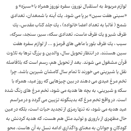
لوازم مربوط به استقبال نوروز، سفره نوروز همراه با «سبزه» و
«سینی هفت سین» بر پا می شود. یك آینه با شمعدان، تعدادی
شمع ( غالبا به تعداد اعضا خانواده) ، یك جلد كتاب مقدس، یك
ظرف شیر و یك ظرف ماست، تعدادی سكه، سیر، سنجد، سركه،
سیب ، یك ظرف بلور با ماهی های قرمز و ... از لوازم سفره هفت
سین هستند. در انتظار تحویل سال، والدین و بزرگ ترها به تلاوت
قرآن مشغول می شوند. بعد از تحویل هم، رسم است كه بلافاصله
نقل یا شیرینی می خورند تا تمام سال كامشان شیرین باشد. چرا
تخم مرغ عیدی می دهند در بین چیزهایی كه روز عید، همراه با
سكه و شیرینی، به بچه ها هدیه می شود، تخم مرغ های رنگ شده
است. در واقع تخم مرغ كه بدینگونه تزیین می گردد و در مراسم
عید هدیه می شود، نه تنها رمزی از تجدید حیات است، بلكه در عین
حال مظهری از باروری و تولید مثل هم هست، كه هدیه كردنش به
كودكان و جوانان به معنای واگذاری ادامه نسل به آن هاست. محو