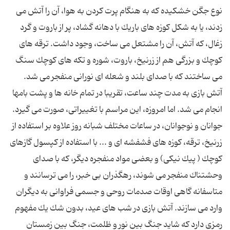
نوع جگن خشكیده كه به هنگام پرت كردن به هوا، آن را آتش می
زدند، یا به شكل كوزه های باریك با دهانه گشاد، پر از باروت و گرد
زغال، كه آتش، آن را مشتعل می ساخت،‌ وجود داشت. ترقه های
كوچك و بزرگی هم از زرنیخ، باروت، شوره و تكه های كوچك سنگ
می ساختند كه با صدای بلند و شعله ای نورانی منفجر می شد.
آتش بازی به مدت چند ساعت، تقریبا در تمام خانه ها و پشت بامها
انجام می شد. اما امروزه، این مراسم با تغییراتی، صورت می گیرد.
جوانان و نوجوانان، در ساعات مختلف شبانه روز علاوه بر استفاده از
زرنیخ، ترقه، كوزه های فشفشه ای و ... با استفاده از كپسول گازهای
كوچك ( پیك نیكی) و بعضی مواد منفجره دیگر،‌ كه با صدای
وحشتناك منفجر می شوند، رهگذران بی خبر، را می ترسانند و
متاسفانه گاهی اوقات صدمات روحی و جسمی فراوانی به دیگران
وارد می سازند. آتش بازی در شب های عید، بدون شك یك مفهوم
رمزی دارد كه شاید جنگ بین نور و ظلمت، جنگ بین زمستان