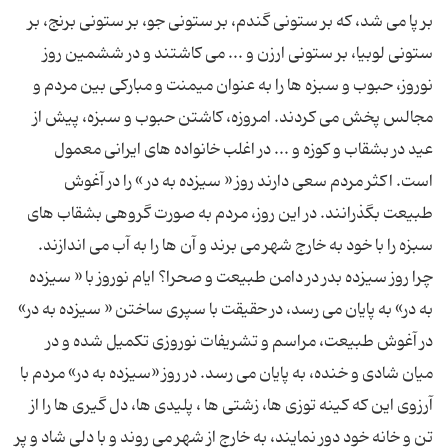
بر پا می شد، كه بر ستونی گندم، بر ستونی جو، بر ستونی برنج، بر
ستونی لوبیا، بر ستونی ارزن و ... می كاشتند و در ششمین روز
نوروز، حبوب و سبزه ها را به عنوان میمنت و مباركی بین مردم و
مجالس پخش می كردند. امروزه، كاشتن حبوب و سبزه، پیش از
عید در بشقاب و كوزه و ... در اغلب خانواده های ایرانی معمول
است. اكثر مردم سعی دارند روز « سیزده به در » را در آغوش
طبیعت بگذرانند. در این روز، مردم به صورت گروهی بشقاب های
سبزه را با خود به خارج شهر می برند و آن ها را به آب می اندازند.
چرا روز سیزده بدر در دامن طبیعت و صحرا؟ ایام نوروز با « سیزده
به در» به پایان می رسد، در حقیقت با سپری ساختن « سیزده به در»
در ‎آغوش طبیعت، مراسم و تشریفات نوروزی تكمیل شده و در
میان شادی و خنده، به پایان می رسد. در روز «سیزده به در» مردم با
آرزوی این كه كینه توزی ها، زشتی ها ، پلیدی ها، دل گیری ها را از
تن و خانه خود دور نمایند، به خارج از شهر می روند و با دلی شاد و پر