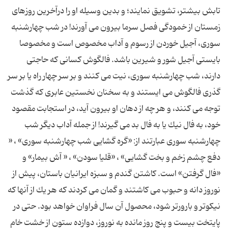
تابش بیشتر، تشویق نمایند؛ و بدین وسیله او را درآخرین روزهای
زمستان از خمودگی فصل سرما بیرون می آورند! در شب چهارشنبه
سوری، آجیل خوردن از رسوم و آداب مخصوص است و مخصوصا
بایستی آجیل شور و شیرین باشد. فالگوش كسانی كه حاجتی
دارند، شب چهارشنبه سوری، نیت می كنند و بر سر چهار راه یا بر سر
گذری فالگوش می ایستند و به سخنان نخستین عابری كه گذشت
توجه می كنند، و هر چه از دهان او بیرون آید، در استجابت مقصود
خود، به فال نیك یا به فال بد می گیرند! از جمله آداب دیگر شب
چهارشنبه سوری عبارتند از: «گره گشایی شب چهارشنبه سوری» ، «
دفع چشم زخم و بخت گشایی» ، «قلیا سودن» ، « آش بیمار» و
«فال گرفتن» است. كاشتن گندم و سبزه ایرانیان باستان، پیش از
نوروز دانه و حبوب می كاشتند و گمان می كردند كه هر یك از آنها كه
نیكوتر و بارورتر شود، محصول آن سال فراوان خواهد بود. حتی در
پایتخت بیست و پنج روز مانده به نوروز، دوازده ستون از خشت خام