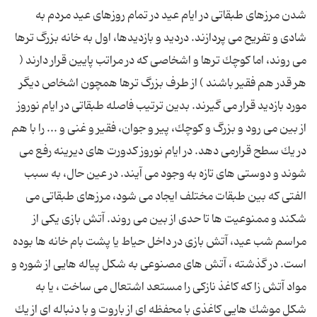
شدن مرزهای طبقاتی در ایام عید در تمام روزهای عید مردم به
شادی و تفریح می پردازند. دردید و بازدیدها، اول به خانه بزرگ ترها
می روند، اما كوچك ترها و اشخاصی كه در مراتب پایین قرار دارند (
هر قدر هم فقیر باشند ) از طرف بزرگ ترها همچون اشخاص دیگر
مورد بازدید قرار می گیرند. بدین ترتیب فاصله طبقاتی در ایام نوروز
از بین می رود و بزرگ و كوچك، پیر و جوان، فقیر و غنی و ... را با هم
در یك سطح قرارمی دهد. در ایام نوروز كدورت های دیرینه رفع می
شوند و دوستی های تازه به وجود می آیند. در عین حال، به سبب
الفتی كه بین طبقات مختلف ایجاد می شود، مرزهای طبقاتی می
شكند و ممنوعیت ها تا حدی از بین می روند. آتش بازی یكی از
مراسم شب عید، آتش بازی در داخل حیاط یا پشت بام خانه ها بوده
است. در گذشته ، آتش های مصنوعی به شكل پیاله هایی از شوره و
مواد آتش زا كه كاغذ نازكی را مستعد اشتعال می ساخت ، یا به
شكل موشك هایی كاغذی با محفظه ای از باروت و با دنباله ای از یك