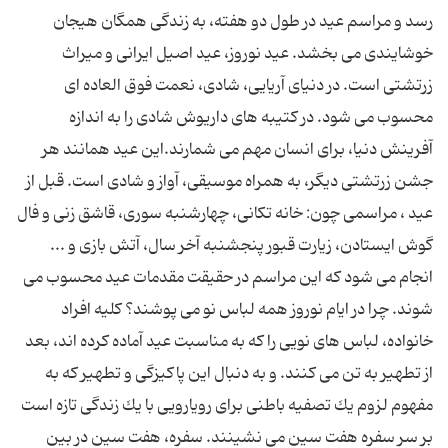
رسد و مراسم عید در طول دو هفته، به زندگی همگان هیجان
خوشایندی می بخشد. عید نوروز، عید اصیل ایرانی و میراث
زرتشتی است. در دنیای آریایی، شادی، نعمت فوق العاده ای
محسوب می شود. در كتیبه های داریوش شادی را به اندازه
آفرینش دنیا، برای انسان مهم می شمارند.این عید همانند هر
جشن زرتشتی دیگر، به همراه موسیقی، آواز و شادی است. قبل از
عید ، مراسمی چون: خانه تكانی، چهارشنبه سوری، قاشق زنی و فال
گوش ایستادن، زیارت قبور پنجشنبه آخر سال، آتش بازی و ...
انجام می شود كه این مراسم در حقیقت مقدمات عید محسوب می
شوند. چرا در ایام نوروز همه لباس نو می پوشند؟ كلیه افراد
خانواده، لباس های نویی را كه به مناسبت عید آماده كرده اند، بعد
از تطهیر به تن می كنند. و به دنبال این پاكیزگی و تطهیر كه به
مفهوم لزوم یك تصفیه باطنی برای رویارویی با یك زندگی تازه است
بر سر سفره هفت سین می نشینند. سفره، هفت سین در بین