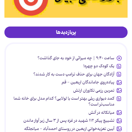
پربازدیدها
ساعت ۹:۴۰ | چه میراثی از خود به جای گذاشت؟
یک کودک دو چهره!
آزادگان جهان برای حذف ترامپ دست به کار شدند؟
پیاده‌روی جاماندگان اربعین - قم
تمرین رزمی تکاوران ارتش
کمد دیواری ریلی بهتر است یا لولایی؟ کدام مدل برای خانه شما
مناسب‌تر است؟
میانکاله در آتش
تشییع پیکر ۱۱۲ شهید در غزه پس از ۳ سال زیر آوار ماندن
آیین تعزیه‌خوانی اربعین در روستای احمدآباد - میانجلگه