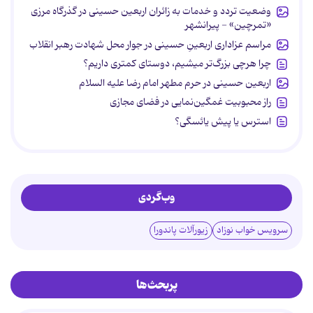
وضعیت تردد و خدمات به زائران اربعین حسینی در گذرگاه مرزی
«تمرچین» - پیرانشهر
مراسم عزاداری اربعینِ حسینی در جوار محل شهادت رهبر انقلاب
چرا هرچی بزرگ‌تر میشیم، دوستای کمتری داریم؟
اربعین حسینی در حرم مطهر امام رضا علیه السلام
راز محبوبیت غمگین‌نمایی در فضای مجازی
استرس یا پیش یائسگی؟
وب‌گردی
سرویس خواب نوزاد
زیورآلات پاندورا
پربحث‌ها