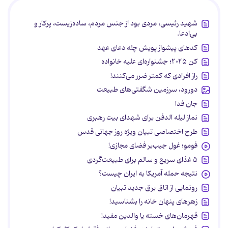
شهید رئیسی، مردی بود از جنس مردم، ساده‌زیست، پرکار و
بی‌ادعا.
کدهای پیشواز پویش چله دعای عهد
کن ۲۰۲۵؛ جشنواره‌ای علیه خانواده
راز افرادی که کمتر ضرر می‌کنند!
دورود، سرزمین شگفتی‌های طبیعت
جان فدا
نماز لیله الدفن برای شهدای بیت رهبری
طرح اختصاصی تبیان ویژه روز جهانی قدس
فومو؛ غول جیب‌بر فضای مجازی!
۵ غذای سریع و سالم برای طبیعت‌گردی
نتیجه حمله آمریکا به ایران چیست؟
رونمایی از اتاق برق جدید تبیان
زهرهای پنهان خانه را بشناسید!
قهرمان‌های خسته یا والدین مفید!