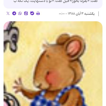
گفت: «بفرما بخور!» فیل گفت: «تو با دست‏هایت، یک تکه ب
یکشنبه ۳ آبان ۱۳۸۸ - ۰۰:۰۰