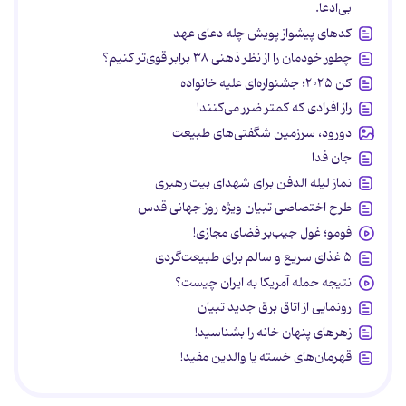
بی‌ادعا.
کدهای پیشواز پویش چله دعای عهد
چطور خودمان را از نظر ذهنی ۳۸ برابر قوی‌تر کنیم؟
کن ۲۰۲۵؛ جشنواره‌ای علیه خانواده
راز افرادی که کمتر ضرر می‌کنند!
دورود، سرزمین شگفتی‌های طبیعت
جان فدا
نماز لیله الدفن برای شهدای بیت رهبری
طرح اختصاصی تبیان ویژه روز جهانی قدس
فومو؛ غول جیب‌بر فضای مجازی!
۵ غذای سریع و سالم برای طبیعت‌گردی
نتیجه حمله آمریکا به ایران چیست؟
رونمایی از اتاق برق جدید تبیان
زهرهای پنهان خانه را بشناسید!
قهرمان‌های خسته یا والدین مفید!