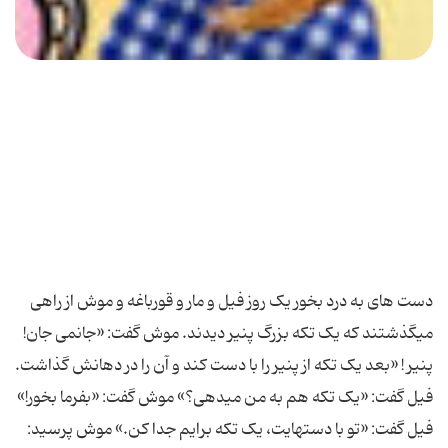
دست های به درد بخور یک روز فیل و مار و قورباغه و موش از راهی
می‏گذشتند که یک تکه بزرگ پنیر دیدند. موش گفت: «جانمی جان!
پنیر ! «بعد یک تکه از پنیر را با دست کند و آن را در دهانش گذاشت.
فیل گفت: «یک تکه هم به من می‏دهی؟» موش گفت: «بفرما بخور!»
فیل گفت: «تو با دست‏هایت، یک تکه برایم جدا کن.» موش پرسید: