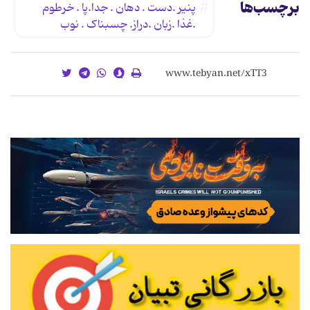
برچسب‌ها
پنیر .دست . دهان . جدا.پا . خرطوم
.غذا .زبان .دراز. چسبناک . نوب