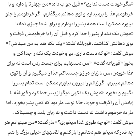
«مگر خودت دست نداری؟» فیل جواب داد: «من چهار تا پا دارم و با
خرطومم غذا را بر‏می‏دارم و توی دهانم می‏گذارم، اگر خرطومم را جلو
بیاورم ممکن است همه پنیر را بردارم و برای شما چیزی نماند!
«موش یک تکه از پنیر را جدا کرد و فیل آن را با خرطومش گرفت و
توی دهانش گذاشت. قورباغه گفت: «یک تکه هم به من می‏دهی؟»
موش گفت: «تو که دست داری، بیا و خودت یک تکه را جدا کن و
بخور! «قورباغه گفت»: «من دست‏هایم برای جست‏ زدن است نه برای
غذا خوردن، من با زبان دراز و چسبناکم غذا را می‏گیرم و آن را توی
دهانم می‏برم. اگر زبانم را بیرون بیاورم ممکن است تمام پنیر را
بگیرم و بخورم! «موش یک تکه‏ی دیگر از پنیر جدا کرد و قورباغه با
زبانش آن را گرفت و خورد. حالا نوبت مار بود که کمی پنیر بخورد. اما
مار نه خرطوم داشت نه دست داشت و نه زبان بلند و چسبناک .
موش گفت: «تو چه طوری غذا می‏خوری؟ «مار گفت: «من می‏توانم هر
چه قدر که می‏خواهم دهانم را باز کنم و لقمه‏های خیلی بزرگ را هم