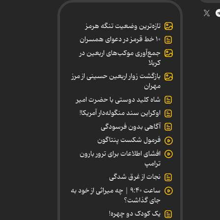
تازه‌ترین وضعیت تنگه هرمز
۱۰ خط قرمز در دعوای همسران
جمع‌آوری موکب‌های اربعین در
کربلا
بازگشت زوار اربعین حسینی از مرز
مهران
شاه کلید دوستی با حضرت امیر
اوکراین سند منگوله‌دار آمریکا!
آگاهی بدون فرسودگی
فرمول شکست پنتاگون
افشای اطلاعات برای ترور بارون
ترامپ
نجات از غرق شدگی
ساعت ۹:۴۰ | چه میراثی از خود به
جای گذاشت؟
یک کودک دو چهره!