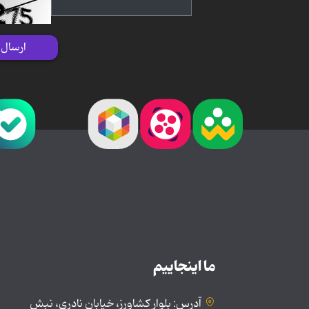
ارسال
ما اینجاییم
آدرس: بلوار کشاورز، خیابان نادری، نبش