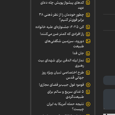
کدهای پیشواز پویش چله دعای
عهد
چطور خودمان را از نظر ذهنی ۳۸
برابر قوی‌تر کنیم؟
کن ۲۰۲۵؛ جشنواره‌ای علیه خانواده
راز افرادی که کمتر ضرر می‌کنند!
دورود، سرزمین شگفتی‌های
طبیعت
جان فدا
نماز لیله الدفن برای شهدای بیت
رهبری
طرح اختصاصی تبیان ویژه روز
جهانی قدس
فومو؛ غول جیب‌بر فضای مجازی!
۵ غذای سریع و سالم برای
طبیعت‌گردی
نتیجه حمله آمریکا به ایران
چیست؟