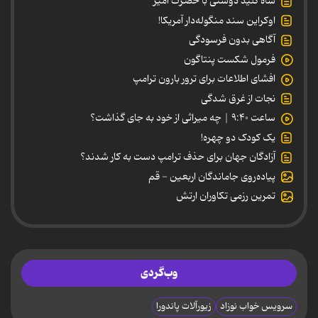
شاه کلید دوستی با حضرت امیر
اوکراین سند منگوله‌دار آمریکا!
آگاهی بدون فرسودگی
فرمول شکست پنتاگون
افشای اطلاعات برای ترور بارون ترامپ
نجات از غرق شدگی
ساعت ۹:۴۰ | چه میراثی از خود به جای گذاشت؟
یک کودک دو چهره!
آزادگان جهان برای حذف ترامپ دست به کار شدند؟
پیاده‌روی جاماندگان اربعین - قم
تمرین رزمی تکاوران ارتش
وب‌گردی
سرویس خواب نوزاد
زیورآلات پاندورا