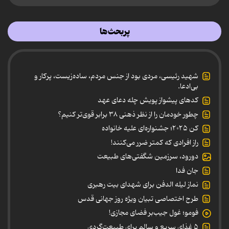
پربحث‌ها
شهید رئیسی، مردی بود از جنس مردم، ساده‌زیست، پرکار و
بی‌ادعا.
کدهای پیشواز پویش چله دعای عهد
چطور خودمان را از نظر ذهنی ۳۸ برابر قوی‌تر کنیم؟
کن ۲۰۲۵؛ جشنواره‌ای علیه خانواده
راز افرادی که کمتر ضرر می‌کنند!
دورود، سرزمین شگفتی‌های طبیعت
جان فدا
نماز لیله الدفن برای شهدای بیت رهبری
طرح اختصاصی تبیان ویژه روز جهانی قدس
فومو؛ غول جیب‌بر فضای مجازی!
۵ غذای سریع و سالم برای طبیعت‌گردی