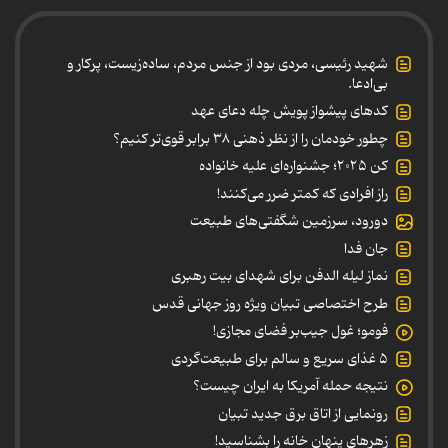
شهید رئیسی، مردی بود از جنس مردم، ساده‌زیست، پرکار و
بی‌ادعا.
کدهای پیشواز پویش چله دعای عهد
چطور خودمان را از نظر ذهنی ۳۸ برابر قوی‌تر کنیم؟
کن ۲۰۲۵؛ جشنواره‌ای علیه خانواده
راز افرادی که کمتر ضرر می‌کنند!
دورود، سرزمین شگفتی‌های طبیعت
جان فدا
نماز لیله الدفن برای شهدای بیت رهبری
طرح اختصاصی تبیان ویژه روز جهانی قدس
فومو؛ غول جیب‌بر فضای مجازی!
۵ غذای سریع و سالم برای طبیعت‌گردی
نتیجه حمله آمریکا به ایران چیست؟
رونمایی از اتاق برق جدید تبیان
زهرهای پنهان خانه را بشناسید!