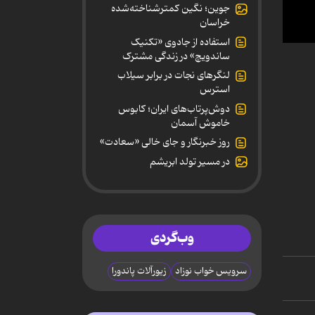
جوین؛ نگین کمترشناخته‌شده
خراسان
استفاده از جادوی «تکنیک
0
ساندویچ» در زندگی مشترک
secon
of
لنگرهای نجات در برابر سیلاب
14
استرس
secon
90%
دوش‌پرتاب‌های ایران؛ کابوس
خاموش آسمان
روز خبرنگار و جای خالی «سعادت»
در مسیر تولد ابریشم
وب‌گردی
سرویس خواب نوزاد
زیورآلات پاندورا