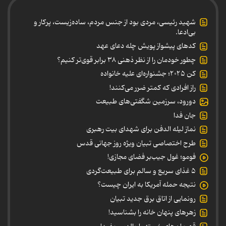
شهید رئیسی، مردی بود از جنس مردم، ساده‌زیست، پرکار و
بی‌ادعا.
کدهای پیشواز پویش چله دعای عهد
چطور خودمان را از نظر ذهنی ۳۸ برابر قوی‌تر کنیم؟
کن ۲۰۲۵؛ جشنواره‌ای علیه خانواده
راز افرادی که کمتر ضرر می‌کنند!
دورود، سرزمین شگفتی‌های طبیعت
جان فدا
نماز لیله الدفن برای شهدای بیت رهبری
طرح اختصاصی تبیان ویژه روز جهانی قدس
فومو؛ غول جیب‌بر فضای مجازی!
۵ غذای سریع و سالم برای طبیعت‌گردی
نتیجه حمله آمریکا به ایران چیست؟
رونمایی از اتاق برق جدید تبیان
زهرهای پنهان خانه را بشناسید!