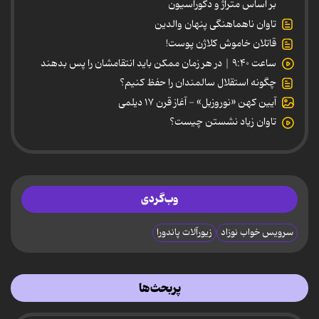
بر اساس متراژ و دکوراسیون
تاوان ناهماهنگی پنهان والدین
قاتلان خاموش کلاژن پوست!
ساعت ۹:۴۰ | در هر زمان ممکن باید انتقامشان را پس بدهند
چگونه استقلال سالمندان را حفظ کنیم؟
آیین کهن «نوروزبل» - آغاز قرن ۱۷ دیلمی
تاوان زیاد نشستن چیست؟
وب‌گردی
سرویس خواب نوزاد
زیورآلات پاندورا
پربحث‌ها