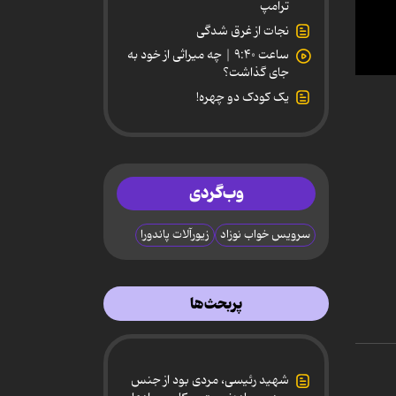
ترامپ
نجات از غرق شدگی
ساعت ۹:۴۰ | چه میراثی از خود به
جای گذاشت؟
0
secon
یک کودک دو چهره!
of
8
minut
51
secon
90%
وب‌گردی
سرویس خواب نوزاد
زیورآلات پاندورا
پربحث‌ها
شهید رئیسی، مردی بود از جنس