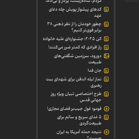
مردم، ساده‌زیست، پرکار و بی‌ادعا.
کدهای پیشواز پویش چله دعای
عهد
چطور خودمان را از نظر ذهنی ۳۸
برابر قوی‌تر کنیم؟
کن ۲۰۲۵؛ جشنواره‌ای علیه خانواده
راز افرادی که کمتر ضرر می‌کنند!
دورود، سرزمین شگفتی‌های
طبیعت
جان فدا
نماز لیله الدفن برای شهدای بیت
رهبری
طرح اختصاصی تبیان ویژه روز
جهانی قدس
فومو؛ غول جیب‌بر فضای مجازی!
۵ غذای سریع و سالم برای
طبیعت‌گردی
نتیجه حمله آمریکا به ایران
چیست؟