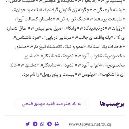
«پشتیبانی»، «آزادیخواه»، «نماینده ی مجلس»، «حقیقت خالص»،
«رشته فرهنگی»، «چگونه زن قانونی گرفتم»، «یك مرد جوان»،
«طبیعت پر معما»، «جنگ تن به تن»، «داستان كسالت آور»،
«رؤیاها»، «در تبعیدگاه»، «وانكا»، «میل بخوابیدن»، «اطاق شماره
ی 6»، «یك واقعه ی جالب»، «مرغابی دریایی»، «مرد ناشناس»،
«خاطرات یك استاد»، «عمو وانیا»، «تمشك تیغ دار»، «مشاور
مخصوص»، «خواب آلود»، «اندوه»، «جنایتكار»، «مشاور
مخصوص»، «خواب آلود»، «اندوه»، «جنایتكار»، «دشتها»، «خانه
ای با اشكوب»، «تیفوس»، «بیست و پنج روبل» را نام برد.
برچسب‌ها
به یاد هنر مند فقید مهدی فتحی