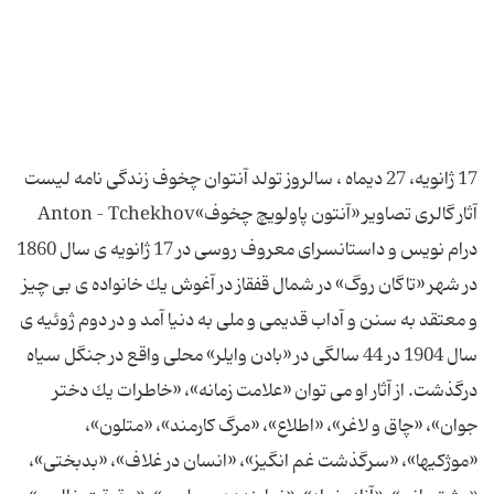
17 ژانویه، 27 دیماه ، سالروز تولد آنتوان چخوف زندگی نامه لیست
آثار گالری تصاویر «آنتون پاولویچ چخوف»Anton – Tchekhov
درام نویس و داستانسرای معروف روسی در 17 ژانویه ی سال 1860
در شهر «تاگان روگ» در شمال قفقاز در آغوش یك خانواده ی بی چیز
و معتقد به سنن و آداب قدیمی و ملی به دنیا آمد و در دوم ژوئیه ی
سال 1904 در 44 سالگی در «بادن وایلر» محلی واقع در جنگل سیاه
درگذشت. از آثار او می توان «علامت زمانه»، «خاطرات یك دختر
جوان»، «چاق و لاغر»، «اطلاع»، «مرگ كارمند»، «متلون»،
«موژكیها»، «سرگذشت غم انگیز»، «انسان در غلاف»، «بدبختی»،