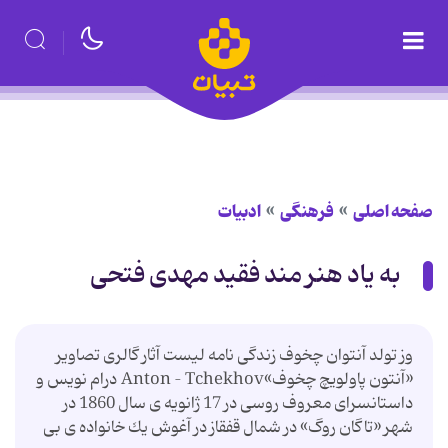
صفحه اصلی
فرهنگی
ادبیات
به یاد هنر مند فقید مهدی فتحی
وز تولد آنتوان چخوف زندگی نامه لیست آثار گالری تصاویر
«آنتون پاولویچ چخوف»Anton – Tchekhov درام نویس و
داستانسرای معروف روسی در 17 ژانویه ی سال 1860 در
شهر «تاگان روگ» در شمال قفقاز در آغوش یك خانواده ی بی