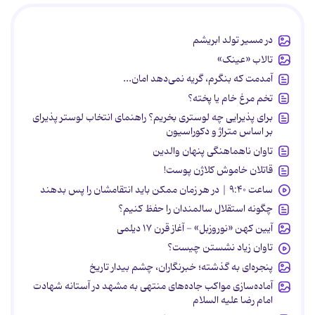
در مسیر تولد ابریشم
تالاب «عینک»
آمدمت که بنگرم، گریه نمی‌دهد امان...
تخم مرغ خام یا پخته؟
برای پذیرایی چه لوستری بخریم؟ راهنمای انتخاب لوستر پذیرای
بر اساس متراژ و دکوراسیون
تاوان ناهماهنگی پنهان والدین
قاتلان خاموش کلاژن پوست!
ساعت ۹:۴۰ | در هر زمان ممکن باید انتقامشان را پس بدهند
چگونه استقلال سالمندان را حفظ کنیم؟
آیین کهن «نوروزبل» - آغاز قرن ۱۷ دیلمی
تاوان زیاد نشستن چیست؟
پنجره‌ای به گذشته؛ خبرنگاران، چشم بیدار تاریخ
آماده‌سازی مواکب جاده‌های منتهی به مشهد در آستانه شهادت
امام رضا علیه السلام