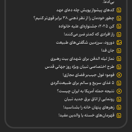
بی‌ادعا.
کدهای پیشواز پویش چله دعای عهد
چطور خودمان را از نظر ذهنی ۳۸ برابر قوی‌تر کنیم؟
کن ۲۰۲۵؛ جشنواره‌ای علیه خانواده
راز افرادی که کمتر ضرر می‌کنند!
دورود، سرزمین شگفتی‌های طبیعت
جان فدا
نماز لیله الدفن برای شهدای بیت رهبری
طرح اختصاصی تبیان ویژه روز جهانی قدس
فومو؛ غول جیب‌بر فضای مجازی!
۵ غذای سریع و سالم برای طبیعت‌گردی
نتیجه حمله آمریکا به ایران چیست؟
رونمایی از اتاق برق جدید تبیان
زهرهای پنهان خانه را بشناسید!
قهرمان‌های خسته یا والدین مفید!