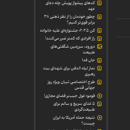
کدهای پیشواز پویش چله دعای
عهد
چطور خودمان را از نظر ذهنی ۳۸
برابر قوی‌تر کنیم؟
کن ۲۰۲۵؛ جشنواره‌ای علیه خانواده
راز افرادی که کمتر ضرر می‌کنند!
دورود، سرزمین شگفتی‌های
طبیعت
جان فدا
نماز لیله الدفن برای شهدای بیت
رهبری
طرح اختصاصی تبیان ویژه روز
جهانی قدس
فومو؛ غول جیب‌بر فضای مجازی!
۵ غذای سریع و سالم برای
طبیعت‌گردی
نتیجه حمله آمریکا به ایران
چیست؟