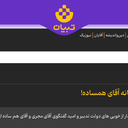
دین‌واندیشه
آقایان
نیوزیک
نه آقای همساده!
p class="gl">کلیپ خنده دار از خوبی های دولت تدبیر و امید گفتگوی آقای مجری و آقای هم ساده از