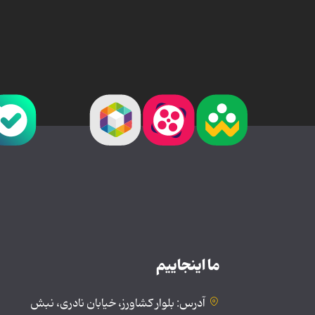
ما اینجاییم
آدرس: بلوار کشاورز، خیابان نادری، نبش