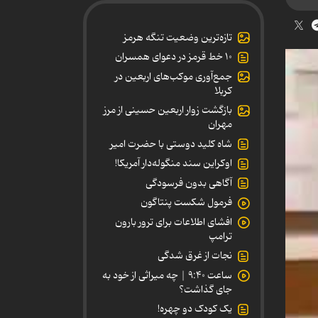
تازه‌ترین وضعیت تنگه هرمز
۱۰ خط قرمز در دعوای همسران
جمع‌آوری موکب‌های اربعین در
کربلا
بازگشت زوار اربعین حسینی از مرز
مهران
شاه کلید دوستی با حضرت امیر
اوکراین سند منگوله‌دار آمریکا!
آگاهی بدون فرسودگی
فرمول شکست پنتاگون
افشای اطلاعات برای ترور بارون
ترامپ
نجات از غرق شدگی
ساعت ۹:۴۰ | چه میراثی از خود به
جای گذاشت؟
یک کودک دو چهره!