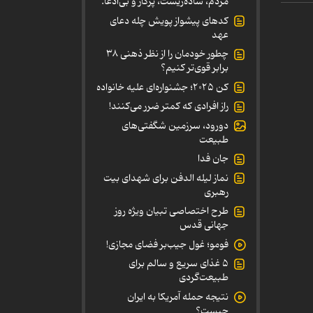
مردم، ساده‌زیست، پرکار و بی‌ادعا.
کدهای پیشواز پویش چله دعای
عهد
چطور خودمان را از نظر ذهنی ۳۸
برابر قوی‌تر کنیم؟
کن ۲۰۲۵؛ جشنواره‌ای علیه خانواده
راز افرادی که کمتر ضرر می‌کنند!
دورود، سرزمین شگفتی‌های
طبیعت
جان فدا
نماز لیله الدفن برای شهدای بیت
رهبری
طرح اختصاصی تبیان ویژه روز
جهانی قدس
فومو؛ غول جیب‌بر فضای مجازی!
۵ غذای سریع و سالم برای
طبیعت‌گردی
نتیجه حمله آمریکا به ایران
چیست؟