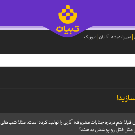
دین‌واندیشه
آقایان
نیوزیک
ازید!
p class="g">سینمای ایران قبلا هم درباره جنایات معروف؛ آثاری را تولید کرده است. مثلا شب‌های
دثی مثل قتل‌ رو پوشش بدهند؟