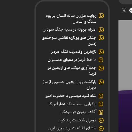
روایت هزاران ساله انسان بر بوم
سنگ و آسمان
اهرام مِروئه در سایه جنگ سودان
جنگل‌های یونان؛ نقاشیِ سوخته‌ی
زمین
تازه‌ترین وضعیت تنگه هرمز
۱۰ خط قرمز در دعوای همسران
جمع‌آوری موکب‌های اربعین در
کربلا
بازگشت زوار اربعین حسینی از مرز
مهران
شاه کلید دوستی با حضرت امیر
اوکراین سند منگوله‌دار آمریکا!
آگاهی بدون فرسودگی
فرمول شکست پنتاگون
افشای اطلاعات برای ترور بارون