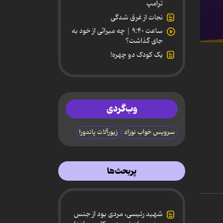
ترامپ
نجات از غرق شدگی
ساعت ۹:۴۰ | چه میراثی از خود به
جای گذاشت؟
0
secon
یک کودک دو چهره!
of
4
minut
2
secon
90%
وب‌گردی
سرویس خواب نوزاد
زیورآلات پاندورا
پربحث‌ها
شهید رئیسی، مردی بود از جنس