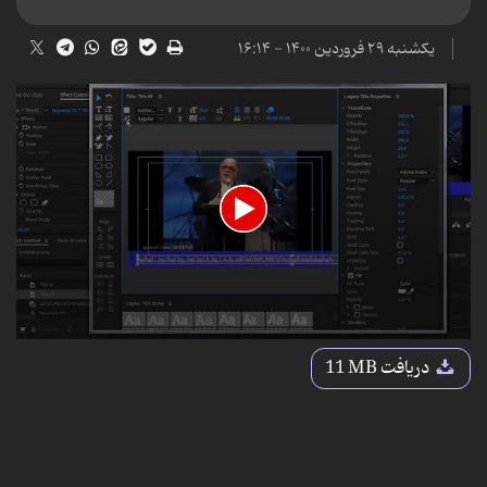
یکشنبه ۲۹ فروردین ۱۴۰۰ - ۱۶:۱۴
0
seconds
دریافت
11 MB
of
5
minutes,
32
seconds