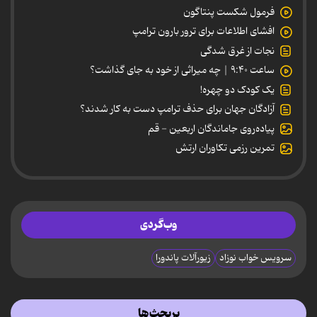
فرمول شکست پنتاگون
افشای اطلاعات برای ترور بارون ترامپ
نجات از غرق شدگی
ساعت ۹:۴۰ | چه میراثی از خود به جای گذاشت؟
یک کودک دو چهره!
آزادگان جهان برای حذف ترامپ دست به کار شدند؟
پیاده‌روی جاماندگان اربعین - قم
تمرین رزمی تکاوران ارتش
وب‌گردی
سرویس خواب نوزاد
زیورآلات پاندورا
پربحث‌ها