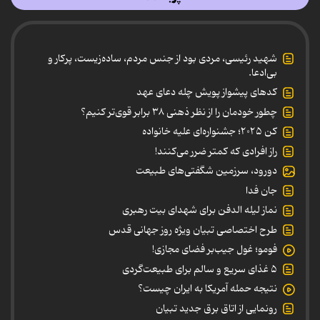
شهید رئیسی، مردی بود از جنس مردم، ساده‌زیست، پرکار و
بی‌ادعا.
کدهای پیشواز پویش چله دعای عهد
چطور خودمان را از نظر ذهنی ۳۸ برابر قوی‌تر کنیم؟
کن ۲۰۲۵؛ جشنواره‌ای علیه خانواده
راز افرادی که کمتر ضرر می‌کنند!
دورود، سرزمین شگفتی‌های طبیعت
جان فدا
نماز لیله الدفن برای شهدای بیت رهبری
طرح اختصاصی تبیان ویژه روز جهانی قدس
فومو؛ غول جیب‌بر فضای مجازی!
۵ غذای سریع و سالم برای طبیعت‌گردی
نتیجه حمله آمریکا به ایران چیست؟
رونمایی از اتاق برق جدید تبیان