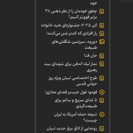
عهد
چطور خودمان را از نظر ذهنی ۳۸
برابر قوی‌تر کنیم؟
کن ۲۰۲۵؛ جشنواره‌ای علیه خانواده
راز افرادی که کمتر ضرر می‌کنند!
دورود، سرزمین شگفتی‌های
طبیعت
جان فدا
نماز لیله الدفن برای شهدای بیت
رهبری
طرح اختصاصی تبیان ویژه روز
جهانی قدس
فومو؛ غول جیب‌بر فضای مجازی!
۵ غذای سریع و سالم برای
طبیعت‌گردی
نتیجه حمله آمریکا به ایران
چیست؟
رونمایی از اتاق برق جدید تبیان