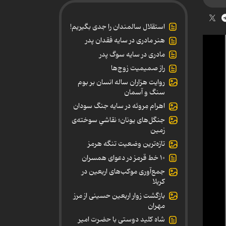
استقلال سالمندان را جدی بگیریم!
هنر مادری در سایه‌ فقدان پدر
مادری در سایه سوگ پدر
راز صمیمیت زوج‌ها
روایت هزاران ساله انسان بر بوم
سنگ و آسمان
اهرام مِروئه در سایه جنگ سودان
جنگل‌های یونان؛ نقاشیِ سوخته‌ی
زمین
تازه‌ترین وضعیت تنگه هرمز
۱۰ خط قرمز در دعوای همسران
جمع‌آوری موکب‌های اربعین در
کربلا
بازگشت زوار اربعین حسینی از مرز
مهران
شاه کلید دوستی با حضرت امیر