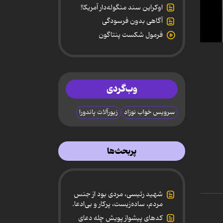
اوکراین سند منگوله‌دار آمریکا!
آگاهی بدون فرسودگی
فرمول شکست پنتاگون
0
secon
of
4
minut
12
وب‌گردی
secon
90%
سرویس خواب نوزاد
زیورآلات پاندورا
پربحث‌ها
شهید رئیسی، مردی بود از جنس
مردم، ساده‌زیست، پرکار و بی‌ادعا.
کدهای پیشواز پویش چله دعای