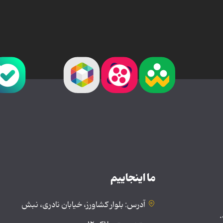
ما اینجاییم
آدرس: بلوار کشاورز، خیابان نادری، نبش
.