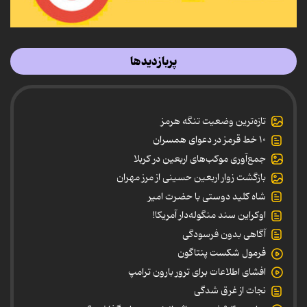
پربازدیدها
تازه‌ترین وضعیت تنگه هرمز
۱۰ خط قرمز در دعوای همسران
جمع‌آوری موکب‌های اربعین در کربلا
بازگشت زوار اربعین حسینی از مرز مهران
شاه کلید دوستی با حضرت امیر
اوکراین سند منگوله‌دار آمریکا!
آگاهی بدون فرسودگی
فرمول شکست پنتاگون
افشای اطلاعات برای ترور بارون ترامپ
نجات از غرق شدگی