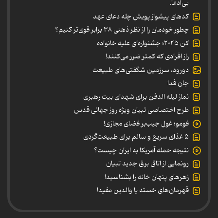
بی‌ادعا.
کدهای پیشواز پویش چله دعای عهد
چطور خودمان را از نظر ذهنی ۳۸ برابر قوی‌تر کنیم؟
کن ۲۰۲۵؛ جشنواره‌ای علیه خانواده
راز افرادی که کمتر ضرر می‌کنند!
دورود، سرزمین شگفتی‌های طبیعت
جان فدا
نماز لیله الدفن برای شهدای بیت رهبری
طرح اختصاصی تبیان ویژه روز جهانی قدس
فومو؛ غول جیب‌بر فضای مجازی!
۵ غذای سریع و سالم برای طبیعت‌گردی
نتیجه حمله آمریکا به ایران چیست؟
رونمایی از اتاق برق جدید تبیان
زهرهای پنهان خانه را بشناسید!
قهرمان‌های خسته یا والدین مفید!