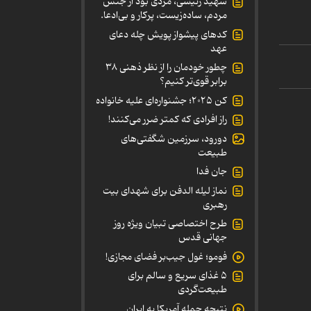
شهید رئیسی، مردی بود از جنس
مردم، ساده‌زیست، پرکار و بی‌ادعا.
کدهای پیشواز پویش چله دعای
عهد
چطور خودمان را از نظر ذهنی ۳۸
برابر قوی‌تر کنیم؟
کن ۲۰۲۵؛ جشنواره‌ای علیه خانواده
راز افرادی که کمتر ضرر می‌کنند!
دورود، سرزمین شگفتی‌های
طبیعت
جان فدا
نماز لیله الدفن برای شهدای بیت
رهبری
طرح اختصاصی تبیان ویژه روز
جهانی قدس
فومو؛ غول جیب‌بر فضای مجازی!
۵ غذای سریع و سالم برای
طبیعت‌گردی
نتیجه حمله آمریکا به ایران