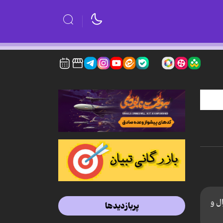
ل و
پربازدیدها