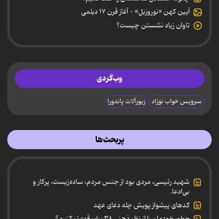
آیین کهن «نوروزبل» - آغاز قرن ۱۷ دیلمی
تاوان زیاد نشستن چیست؟
وب‌گردی
سرویس خواب نوزاد
زیورآلات پاندورا
پربحث‌ها
شهید رئیسی، مردی بود از جنس مردم، ساده‌زیست، پرکار و
بی‌ادعا.
کدهای پیشواز پویش چله دعای عهد
چطور خودمان را از نظر ذهنی ۳۸ برابر قوی‌تر کنیم؟