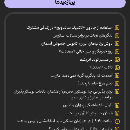
پربازدیدها
استفاده از جادوی «تکنیک ساندویچ» در زندگی مشترک
لنگرهای نجات در برابر سیلاب استرس
دوش‌پرتاب‌های ایران؛ کابوس خاموش آسمان
روز خبرنگار و جای خالی «سعادت»
در مسیر تولد ابریشم
تالاب «عینک»
آمدمت که بنگرم، گریه نمی‌دهد امان...
تخم مرغ خام یا پخته؟
برای پذیرایی چه لوستری بخریم؟ راهنمای انتخاب لوستر پذیرای
بر اساس متراژ و دکوراسیون
تاوان ناهماهنگی پنهان والدین
قاتلان خاموش کلاژن پوست!
ساعت ۹:۴۰ | در هر زمان ممکن باید انتقامشان را پس بدهند
چگونه استقلال سالمندان را حفظ کنیم؟