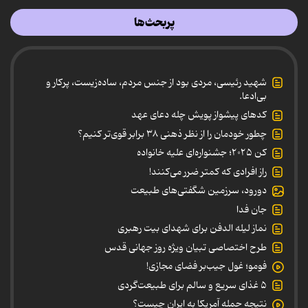
پربحث‌ها
شهید رئیسی، مردی بود از جنس مردم، ساده‌زیست، پرکار و
بی‌ادعا.
کدهای پیشواز پویش چله دعای عهد
چطور خودمان را از نظر ذهنی ۳۸ برابر قوی‌تر کنیم؟
کن ۲۰۲۵؛ جشنواره‌ای علیه خانواده
راز افرادی که کمتر ضرر می‌کنند!
دورود، سرزمین شگفتی‌های طبیعت
جان فدا
نماز لیله الدفن برای شهدای بیت رهبری
طرح اختصاصی تبیان ویژه روز جهانی قدس
فومو؛ غول جیب‌بر فضای مجازی!
۵ غذای سریع و سالم برای طبیعت‌گردی
نتیجه حمله آمریکا به ایران چیست؟