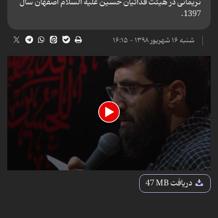
نریمانی در هیئت فدائیان حسین علیه السلام اصفهان سال
1397.
شنبه ۱۶ شهریور ۱۳۹۸ - ۱۶:۱۵
0
seconds
دریافت
47 MB
of
7
minutes,
11