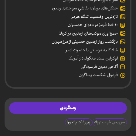
جنگل‌های یونان؛ نقاشیِ سوخته‌ی زمین
تازه‌ترین وضعیت تنگه هرمز
۱۰ خط قرمز در دعوای همسران
جمع‌آوری موکب‌های اربعین در کربلا
بازگشت زوار اربعین حسینی از مرز مهران
شاه کلید دوستی با حضرت امیر
اوکراین سند منگوله‌دار آمریکا!
آگاهی بدون فرسودگی
فرمول شکست پنتاگون
وب‌گردی
سرویس خواب نوزاد
زیورآلات پاندورا