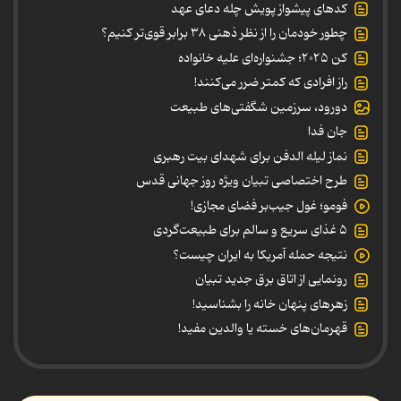
کدهای پیشواز پویش چله دعای عهد
چطور خودمان را از نظر ذهنی ۳۸ برابر قوی‌تر کنیم؟
کن ۲۰۲۵؛ جشنواره‌ای علیه خانواده
راز افرادی که کمتر ضرر می‌کنند!
دورود، سرزمین شگفتی‌های طبیعت
جان فدا
نماز لیله الدفن برای شهدای بیت رهبری
طرح اختصاصی تبیان ویژه روز جهانی قدس
فومو؛ غول جیب‌بر فضای مجازی!
۵ غذای سریع و سالم برای طبیعت‌گردی
نتیجه حمله آمریکا به ایران چیست؟
رونمایی از اتاق برق جدید تبیان
زهرهای پنهان خانه را بشناسید!
قهرمان‌های خسته یا والدین مفید!