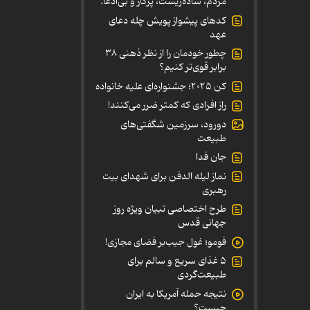
مردم، ساده‌زیست، پرکار و بی‌ادعا.
کدهای پیشواز پویش چله دعای
عهد
چطور خودمان را از نظر ذهنی ۳۸
برابر قوی‌تر کنیم؟
کن ۲۰۲۵؛ جشنواره‌ای علیه خانواده
راز افرادی که کمتر ضرر می‌کنند!
دورود، سرزمین شگفتی‌های
طبیعت
جان فدا
نماز لیله الدفن برای شهدای بیت
رهبری
طرح اختصاصی تبیان ویژه روز
جهانی قدس
فومو؛ غول جیب‌بر فضای مجازی!
۵ غذای سریع و سالم برای
طبیعت‌گردی
نتیجه حمله آمریکا به ایران
چیست؟