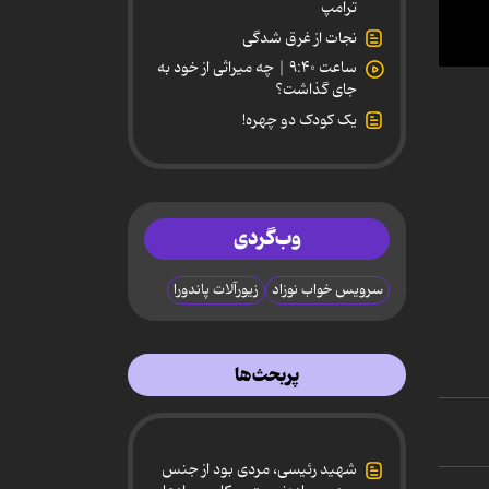
ترامپ
نجات از غرق شدگی
ساعت ۹:۴۰ | چه میراثی از خود به
0
جای گذاشت؟
secon
of
یک کودک دو چهره!
2
minut
53
secon
90%
وب‌گردی
سرویس خواب نوزاد
زیورآلات پاندورا
پربحث‌ها
شهید رئیسی، مردی بود از جنس