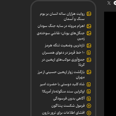
روایت هزاران ساله انسان بر بوم
سنگ و آسمان
اهرام مِروئه در سایه جنگ سودان
جنگل‌های یونان؛ نقاشیِ سوخته‌ی
زمین
تازه‌ترین وضعیت تنگه هرمز
۱۰ خط قرمز در دعوای همسران
جمع‌آوری موکب‌های اربعین در
کربلا
بازگشت زوار اربعین حسینی از مرز
مهران
شاه کلید دوستی با حضرت امیر
اوکراین سند منگوله‌دار آمریکا!
آگاهی بدون فرسودگی
فرمول شکست پنتاگون
افشای اطلاعات برای ترور بارون