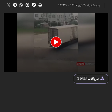
پنجشنبه ۲۰ دی ۱۳۹۷ - ۱۳:۳۹
0
seconds
دریافت
1 MB
of
1
minute,
2
seconds