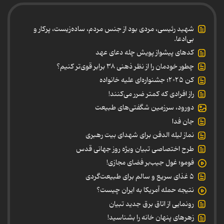
شهید رئیسی، مردی بود از جنس مردم، ساده‌زیست، پرکار و
بی‌ادعا.
کدهای پیشواز پویش چله دعای عهد
چطور خودمان را از نظر ذهنی ۳۸ برابر قوی‌تر کنیم؟
کن ۲۰۲۵؛ جشنواره‌ای علیه خانواده
راز افرادی که کمتر ضرر می‌کنند!
دورود، سرزمین شگفتی‌های طبیعت
جان فدا
نماز لیله الدفن برای شهدای بیت رهبری
طرح اختصاصی تبیان ویژه روز جهانی قدس
فومو؛ غول جیب‌بر فضای مجازی!
۵ غذای سریع و سالم برای طبیعت‌گردی
نتیجه حمله آمریکا به ایران چیست؟
رونمایی از اتاق برق جدید تبیان
زهرهای پنهان خانه را بشناسید!