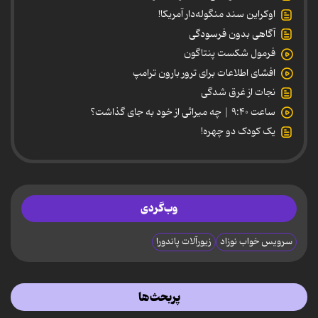
اوکراین سند منگوله‌دار آمریکا!
آگاهی بدون فرسودگی
فرمول شکست پنتاگون
افشای اطلاعات برای ترور بارون ترامپ
نجات از غرق شدگی
ساعت ۹:۴۰ | چه میراثی از خود به جای گذاشت؟
یک کودک دو چهره!
وب‌گردی
سرویس خواب نوزاد
زیورآلات پاندورا
پربحث‌ها