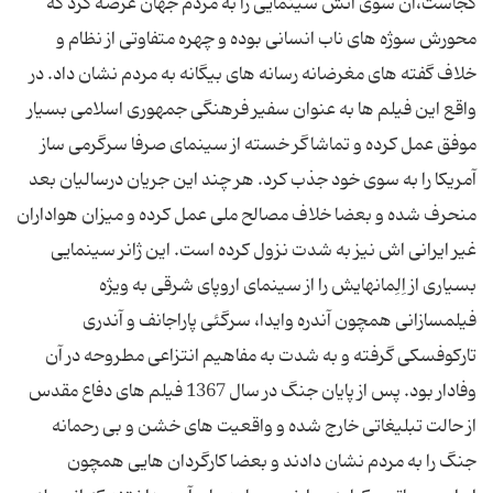
کجاست،آن سوی آتش سینمایی را به مردم جهان عرضه کرد که
محورش سوژه های ناب انسانی بوده و چهره متفاوتی از نظام و
خلاف گفته های مغرضانه رسانه های بیگانه به مردم نشان داد. در
واقع این فیلم ها به عنوان سفیر فرهنگی جمهوری اسلامی بسیار
موفق عمل کرده و تماشاگر خسته از سینمای صرفا سرگرمی ساز
آمریکا را به سوی خود جذب کرد. هر چند این جریان درسالیان بعد
منحرف شده و بعضا خلاف مصالح ملی عمل کرده و میزان هواداران
غیر ایرانی اش نیز به شدت نزول کرده است. این ژانر سینمایی
بسیاری از اِلِمانهایش را از سینمای اروپای شرقی به ویژه
فیلمسازانی همچون آندره وایدا، سرگئی پاراجانف و آندری
تارکوفسکی گرفته و به شدت به مفاهیم انتزاعی مطروحه در آن
وفادار بود. پس از پایان جنگ در سال 1367 فیلم های دفاع مقدس
از حالت تبلیغاتی خارج شده و واقعیت های خشن و بی رحمانه
جنگ را به مردم نشان دادند و بعضا کارگردان هایی همچون