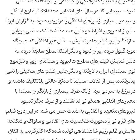
به عنوان یک پدیده فرهنگی و اجتماعی از این قاعده مستثنی
نبود. سینمایی که در سال های ابتدایی دهه 1350 به اوج ابتذال
رسیده و بسیاری از مرزهای اخلاقی را درنوردیده بود. به گزارش ایرنا
، این زیاده روی و افراط دو دلیل عمده داشت: نخست بی پروایی
سازندگان این فیلم ها در نمایش مسائل غیر اخلاقی که هیچگاه
مورد قبول مردم ایران نبود و دیگر اینکه سطح سلیقه مردم به
دلیل نمایش فیلم های مطرح هالیوود و سینمای اروپا و نیز موج
نوی سینمای ایران بالا رفته و دیگر چنین فیلم های سخیفی را نمی
پذیرفتند. پس از انقلاب ،سینما تا مدتها حالتی بلاتکلیف داشته و
در برزخ به سر می برد؛ از یک طرف بسیاری از بازیگران سینما با
معیارهای انقلابی همخوانی نداشتند و از طرف دیگر کمبود
نیروهای متعهد و انقلابی به شدت حس می شد. در این دوره فیلم
های فراوانی با محوریت شخصیت های انقلابی و ساواک و شکنجه
هایش و ظلم رژیم شاهنشاهی تولید شده که اکثر قریب به اتفاق