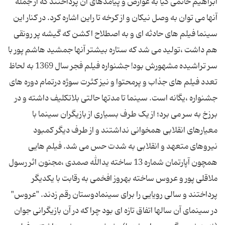
ابراهیم حاتمی کیا به عوارض و پیامدهای آن پرداختند که از جمله
آنها می توان به وصل نیکان و از کرخه تا راین اشاره کرد. در کنار این
سینما فیلم های حادثه ای و به اصطلاح اکشن که گیشه پر رونقی
هم داشت ،تولید می شد که ستاره بیشتر آنها جمشید هاشم پور با
سر تراشیده مشهورش بود! جشنواره فیلم فجر سال 1369 به لحاظ
تعدد فیلم های جذاب و پرمحتوا و نیز کثرت سوژه درتمام دوره های
جشنواره ،یگانه است. سینما تا مدتها حالتی بلاتکلیف داشته و در
برزخ به سر می برد؛ از یک طرف بسیاری از بازیگران سینما با
معیارهای انقلابی همخوانی نداشتند و از طرف دیگر کمبود
نیروهای متعهد و انقلابی به شدت حس می شد. فیلم هایی
همچون آپارتمان شماره 13 ساخته یدالله صمدی ،مجنون اثر رسول
ملاقلی پور و عروس ساخته بهروز افخمی به رقابت با یکدیگر
پرداختند و سالی رویایی را برای سینمادوستان رقم زدند. "عروس"
در سینمای آن سالها اتفاق تازه ای بود چرا که در آن بازیگرانی جوان