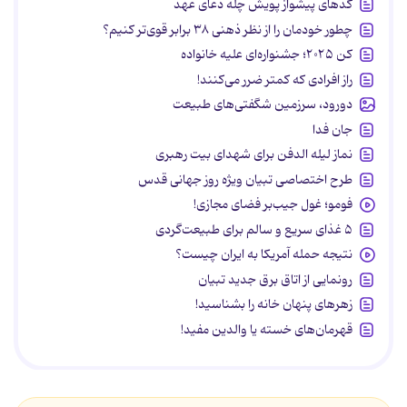
کدهای پیشواز پویش چله دعای عهد
چطور خودمان را از نظر ذهنی ۳۸ برابر قوی‌تر کنیم؟
کن ۲۰۲۵؛ جشنواره‌ای علیه خانواده
راز افرادی که کمتر ضرر می‌کنند!
دورود، سرزمین شگفتی‌های طبیعت
جان فدا
نماز لیله الدفن برای شهدای بیت رهبری
طرح اختصاصی تبیان ویژه روز جهانی قدس
فومو؛ غول جیب‌بر فضای مجازی!
۵ غذای سریع و سالم برای طبیعت‌گردی
نتیجه حمله آمریکا به ایران چیست؟
رونمایی از اتاق برق جدید تبیان
زهرهای پنهان خانه را بشناسید!
قهرمان‌های خسته یا والدین مفید!