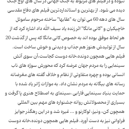
نبوده و در فیلم های مربوط به جنگ جهانی در سال های اوج جنگ
دیده می شود. از بهترین و استانداردترین فیلم های دفاع مقدسی
سال های دهه 60 می توان به "عقابها" ساخته مرحوم ساموئل
خاچیکیان و "کانی مانگا" اثر زنده یاد سیف الله داد اشاره کرد که از
هر لحاظ موفق بوده اند به خصوص کانی مانگا که پس از گذشت 20
سال از تولیدش هنوز هم جذاب و دیدنی و خوش ساخت است.
فیلم هایی همچون دونده،خانه دوست کجاست،آن سوی آتش
سینمایی را به مردم جهان عرضه کرد که محورش سوژه های ناب
انسانی بوده و چهره متفاوتی از نظام و خلاف گفته های مغرضانه
رسانه های بیگانه به مردم نشان داد. به موازات ژانر یاد شده با
حمایت بنیاد سینمایی فارابی ،سینمای به اصطلاح هنری پا گرفت و
بسیاری از محصولاتش روانه جشنواره های مهم بین المللی
همچون کن، ونیز، لوکارنو و ... غیره شد و در این رهگذر جوایز
فراوانی نیز به دست آورد. فیلم هایی همچون دونده،خانه دوست