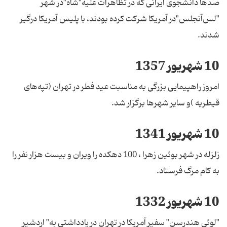
صدها دانشجوی ایرانی که در تظاهرات علیه"شاه"در شهر
"لس‌آنجلس"در آمریکا شرکت کرده بودند، با پلیس آمریکا درگیر
شدند.
10 شهریور 1357
امروز راهپیمایی بزرگی به مناسبت عید فطر در تهران (تپه‌های
قیطریه )و سایر شهرها برگزار شد.
10 شهریور 1341
زلزله در شهر بوئین زهرا ، 100 دهکده را ویران و بیست هزار نفر را
به کام مرگ فرستاد.
10 شهریور 1332
"لوئی هندرسن" سفیر آمریکا در تهران در یادداشتی به" اردشیر