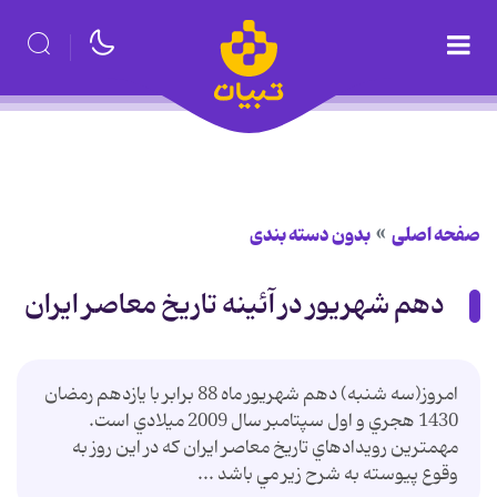
صفحه اصلی
بدون دسته بندی
دهم شهريور در آئينه تاريخ معاصر ايران
امروز(سه شنبه) دهم شهريور ماه 88 برابر با يازدهم رمضان
1430 هجري و اول سپتامبر سال 2009 ميلادي است.
مهمترين رويدادهاي تاريخ معاصر ايران که در اين روز به
وقوع پيوسته به شرح زير مي باشد ...