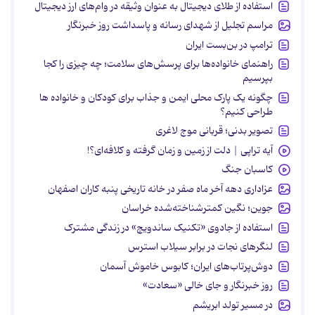
استفاده از طلای دیجیتال به عنوان وثیقه در وام‌های ارز دیجیتال
مراسم تجلیل از شهدای رسانه و پاسداشت روز خبرنگار
ترامپ در بن‌بست ایران
راهنمای خانواده‌ها برای پرسش‌های سلامت؛ چه چیزی را کجا
بپرسیم
چگونه یک پارک محلی ایمن و جذاب برای کودکان و خانواده ها
طراحی کنیم؟
تصویر بدنی؛ قربانی موج لاغری
آیه تراپی | دلت از زمین و زمان گرفته و کلافه‌ای؟!
کاسبان جنگ
عزاداری دهه آخر ماه صفر در خانه تاریخی پنبه کاران اصفهان
جوین؛ نگین کمترشناخته‌شده خراسان
استفاده از جادوی «تکنیک ساندویچ» در زندگی مشترک
لنگرهای نجات در برابر سیلاب استرس
دوش‌پرتاب‌های ایران؛ کابوس خاموش آسمان
روز خبرنگار و جای خالی «سعادت»
در مسیر تولد ابریشم