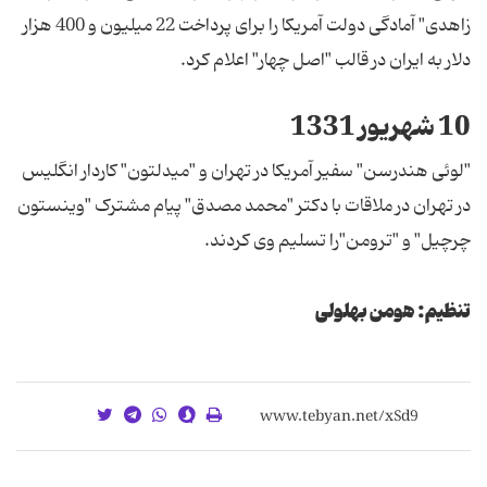
زاهدی" آمادگی دولت آمریکا را برای پرداخت 22 میلیون و 400 هزار
دلار به ایران در قالب "اصل چهار" اعلام کرد‌.
10 شهریور 1331
"لوئی هندرسن" سفیر آمریکا در تهران و "میدلتون" کاردار انگلیس
در تهران در ملاقات با دکتر "محمد مصدق" پیام مشترک "وینستون
چرچیل" و "ترومن"را تسلیم وی کردند.
تنظیم: هومن بهلولی