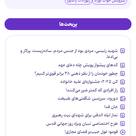
سرویس خواب نوزاد
زیورآلات پاندورا
پربحث‌ها
شهید رئیسی، مردی بود از جنس مردم، ساده‌زیست، پرکار و
بی‌ادعا.
کدهای پیشواز پویش چله دعای عهد
چطور خودمان را از نظر ذهنی ۳۸ برابر قوی‌تر کنیم؟
کن ۲۰۲۵؛ جشنواره‌ای علیه خانواده
راز افرادی که کمتر ضرر می‌کنند!
دورود، سرزمین شگفتی‌های طبیعت
جان فدا
نماز لیله الدفن برای شهدای بیت رهبری
طرح اختصاصی تبیان ویژه روز جهانی قدس
فومو؛ غول جیب‌بر فضای مجازی!