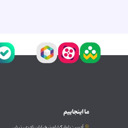
ما اینجاییم
آدرس: بلوار کشاورز، خیابان نادری، نبش