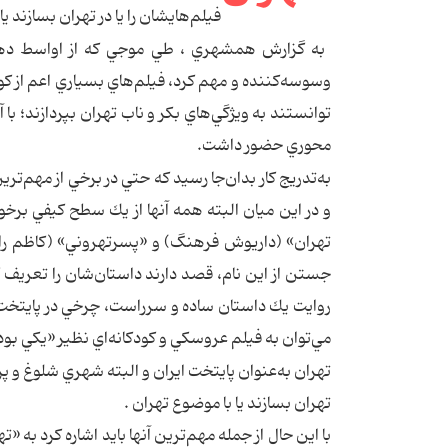
فيلم‌هايشان را يا در تهران بسازند يا
وسوسه‌كننده و مهم كرد، فيلم‌هاي بسياري اعم از كوت
توانستند به ويژگي‌هاي بكر و ناب تهران بپردازند؛ با
محوري حضور داشت.
به‌تدريج كار بدان‌جا رسيد كه حتي در برخي از مهم‌ت
و در اين ميان البته همه آنها از يك سطح كيفي برخو
تهران» (داريوش فرهنگ) و «پسرتهروني» (كاظم راست 
جستن از اين نام، قصد دارند داستان‌شان را تعريف ك
روايت يك داستان ساده و سرراست، چرخي در پايتخت ك
مي‌توان به فيلم عروسكي و كودكانه‌اي نظير «يكي ب
تهران به‌عنوان پايتخت ايران و البته شهري شلوغ و پ
تهران بسازند يا با موضوع تهران .