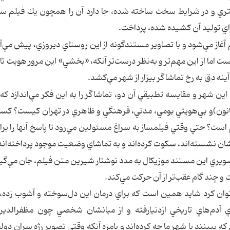
ند. دوم آنكه چون فيلم به شيوه 35‌ميلي‌متري و در شرايط سخت ساخته شده، جا دارد آن را همچون يك فيل
راي توليد آن كشيده شده، پرداخت.
غاز مي‌شود و با تصاوير مستندگونه از اين روستاي ديروزي، پيش مي‌آيد
لاقانه است اما از اين مهم‌تر و به‌نظر درست‌تر آنكه، «بخشي» اين مرور هويت تا
آينه دق به رخ تماشاگر بيزار از شهر مي‌كشد.
ين شهر و مقايسه تطبيقي آن دو، تماشاگر را به اين فكر مي‌اندازد كه ب
نون)و بي‌هويتي بومي، مدني، فرهنگي و ظاهري در تهران كيست؟ كسي
ست؟ حتي وقتي فيلمساز به سراغ مسئولين مي‌رود تا پاسخ آنها را بر
ان نشسته‌اند، سكوت كرده‌اند و به تماشاي وضعيت موجود پرداخته‌اند
صويري اين مستند موزيكال به مدد نوشتار شيرين متن فيلم، جان مي‌گي
و چند گام عقب‌تر از آن حركت مي‌كند.
وان كرد شايد همين است كه براي درمان اين دل‌سوخته و آشوب زده،
لاي آدم‌هاي تاريخي ازدنيارفته و از ميانشان شخصي چون مظفرالدين
بينند با شهر ما چه كرده‌اند‌ و بامزه آنكه وقتي تصوير رژه سران دو