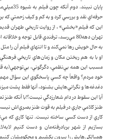
پايان نبي
حرفه‌اي نقد و بررسي كرد و به كم و كيف زحمتي كه ب
اين كه فيلم «بخشي» ، از روايت تاريخي طهران قديم آ
تهران دهه‌80 مي‌رسد، ترفندي قابل توجه و خ
به حال خويش رها نمي‌كند و تا انتهاي فيلم آن را مثل 
او با به هم ريختن مكان و زمان‌هاي تاريخي فرهنگي ا
مسبب اين همه بي‌نظمي، دگرگوني، بي‌توجهي(به قا
خود مردم؟ واقعاً چه كسي پاسخگوي اين سؤال مهم ا
دغدغه‌ها و نگراني‌هايش بشنود، آنها فقط پشت ميزش
آيا اين سقوط در دام شعارزدگي نيست؟!با آنكه طنز ت
طنز كلامي جاري در فيلم به قوت طنز بصري‌‌اش نيست 
كاري از دست كسي ساخته نيست. تنها كاري كه مي‌ت
بسازيم از شهر بربادرفته‌مان و دست كنيم لا‌به‌
همپالكي‌هايش را بيرون بكشيم و محكومشان كنيم كه ب