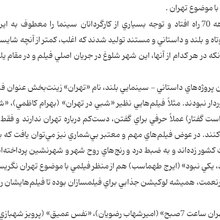
 با موضوع تهران .
به گزارش همشهري ، طي موجي كه از اواسط دهه 70 راه افتاد و توجه بسياري از كارگردانان سينما را معطوف ب
اه و بلند و داستاني و مستند توليد شدند كه اغلب، كمتر از آنچه شايست
 آنكه در هر كدام از آنها، اين شهر شلوغ در جريان اصلي فيلم و در مقام 
رين پروژه‌هاي داستاني - سينمايي بلند، نام «تهران» زينت‌بخش عنوان في
ردار نبودند. مثلاً فيلم‌هايي نظير «شبي در تهران» (بهرام كاظمي)، «
گفتار) عملاً حرفي براي گفتن، دست‌كم درباره تهران ندارند و فقط ب
نند. در عوض فيلم‌هاي مهم و معتبر بي‌شماري نيز مي‌توان يافت كه به
شور زده‌اند و به ضبط درد و رنج‌هاي روح شهر و شهرنشين پرداخته‌ان
ود، يكي نبود» (ايرج طهماسب) هم از منظر فيلمي با موضوع تهران نگري
رنعمت، هميشه لوكيشن جذابي براي فيلمسازان بوده تا فيلم‌هايشان را ي
با اين حال از جمله مهم‌ترين آنها بايد اشاره كرد به «تهران ساعت 7‌صبح» (اميرشهاب رضويان)، «نفس عميق» (پرويز 