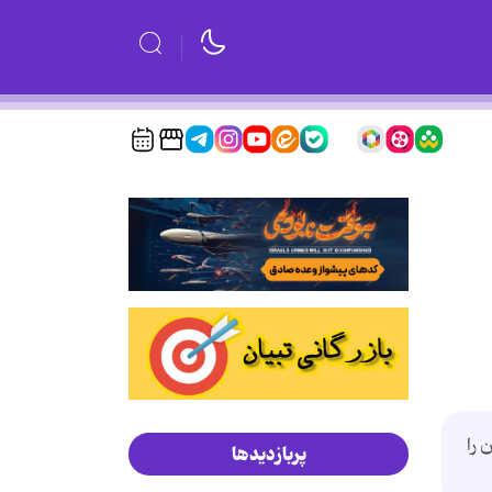
 را
پربازدیدها