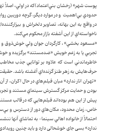
پوست شهر» (رخشان بني‌اعتماد)كه در اولي، اصلاً تهر
حدودي بي‌اهميت‌ و در موارد ديگر، گرچه دوربين روا
در واقع به اين بهانه، تصاوير دلخراش و بيزاركننده‌ا
ناخواسته‌اي از اين آشفته بازار محكوم مي‌كند.
«مسعود بخشي» ، كارگردان جوان ولي خوش‌ذوق و خلا
تجربي يا به زعم خويش «ضدمستند» برگزيده و خوشب
خاطرماندني است كه علاوه بر توانايي جذب مخاطب عا
حرف‌هايش به زهر طنز گزنده‌اي آغشته باشد. حقيقت ت
«تهران انار ندارد» ميان فيلم‌هاي در حال اكران، از
بودن و حمايت مركز گسترش سينماي مستند و تجربي، ب
پيش از اين هم بوده‌اند فيلم‌هايي كه در قالب مستند ت
خاص، زمان محدود، مكان‌هاي دور از دسترس و بي‌سر
احتمالاً از خانواده اهالي سينما- به تماشاي آنها ننش
ندارد» بسي جاي خوشحالي دارد و بايد چنين رويدادي را 