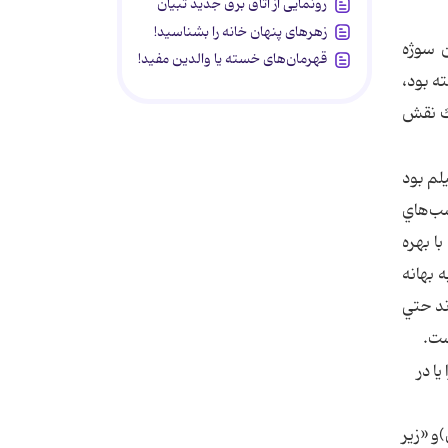
رونمایی از اتاق برق جدید تبیان
زهرهای پنهان خانه را بشناسید!
ه اين سوژه
قهرمان‌های خسته یا والدین مفید!
ه بود،
يك نقش
لم بود
شب‌هاي
ا بهره
 بهانه
د‌ حتي
ست.
ا در
شهبازي)و «زير