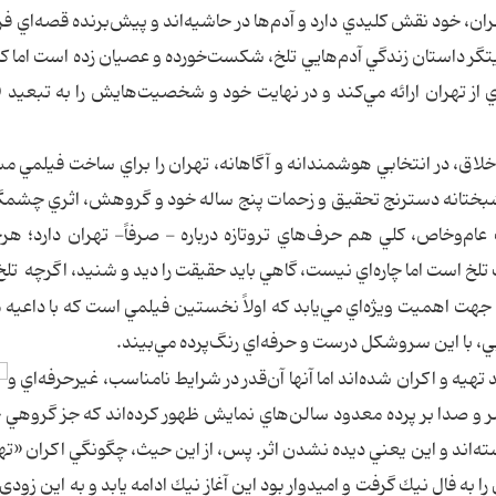
ان، خود نقش كليدي دارد و آدم‌ها در حاشيه‌اند و پيش‌برنده قصه‌اي فرد
يتگر داستان زندگي آدم‌هايي تلخ، شكست‌خورده و عصيان زده است اما كا
ي از تهران ارائه مي‌كند و در نهايت خود و شخصيت‌هايش را به تبعيد (يا
ق، در انتخابي هوشمندانه و آگاهانه، تهران را براي ساخت فيلمي م
ختانه دسترنج تحقيق و زحمات پنج ساله خود و گروهش، اثري چشمگي
م‌و‌خاص، كلي هم حرف‌هاي تر‌وتازه درباره - صرفاً- تهران دارد؛ هر
لخ است اما چاره‌اي نيست، گاهي بايد حقيقت را ديد و شنيد، اگرچه تلخ
 آن جهت اهميت ويژه‌اي مي‌يابد كه اولاً نخستين فيلمي است كه با داعيه
ا اين سر‌و‌شكل درست و حرفه‌اي رنگ‌پرده مي‌بيند.
هيه و اكران شده‌اند اما آنها آن‌قدر در شرايط نامناسب، غيرحرفه‌اي و
 و صدا بر پرده معدود سالن‌هاي نمايش ظهور كرده‌اند كه جز گروهي
سته‌اند و اين يعني ديده نشدن اثر. پس، از اين حيث، چگونگي اكران «تهرا
به فال نيك گرفت و اميدوار بود اين آغاز نيك ادامه يابد و به اين زودي‌