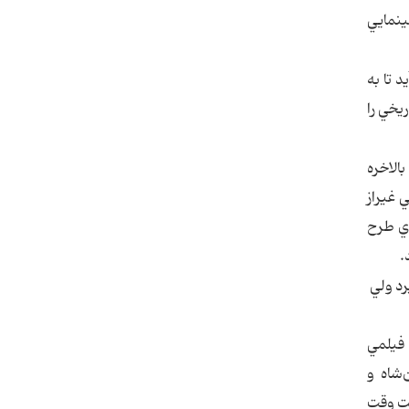
م سينمايي
 تا به
ريخي را
الاخره
 غيراز
اي طرح
.
رد ولي
 فيلمي
‌شاه و
لت وقت