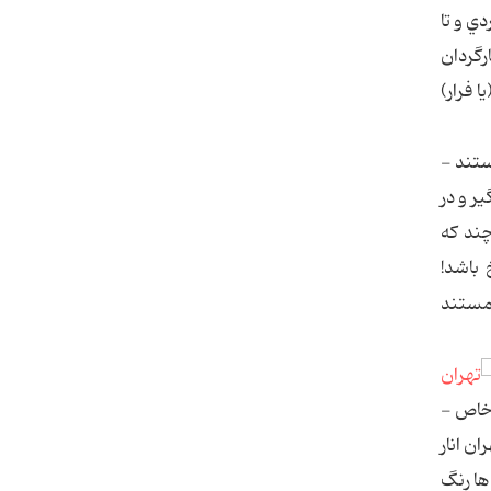
ي و تا
رگردان
 فرار)
ستند -
ر و در
چند كه
 باشد!
 مستند
 خاص -
ن انار
‌ها رنگ