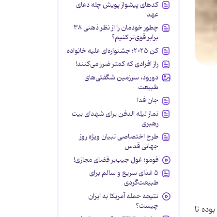
کدهای پیشواز پویش چله دعای
عهد
چطور خودمان را از نظر ذهنی ۳۸
برابر قوی‌تر کنیم؟
کن ۲۰۲۵؛ جشنواره‌ای علیه خانواده
راز افرادی که کمتر ضرر می‌کنند!
دورود، سرزمین شگفتی‌های
طبیعت
جان فدا
نماز لیله الدفن برای شهدای بیت
رهبری
طرح اختصاصی تبیان ویژه روز
جهانی قدس
فومو؛ غول جیب‌بر فضای مجازی!
۵ غذای سریع و سالم برای
طبیعت‌گردی
نتیجه حمله آمریکا به ایران
چیست؟
وده تا