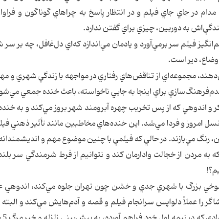
دام در جاي جاي فيلم و در انتظار پاسخ به چراهاي گوناگون و فراوان
ندگي‌‌اش به دوربين، چيزي براي گفتن ندارد.
گيز فيلم سر برمي‌آورد و يادمان مي‌اندازد كه‌اي دل‌غافل، چه بر سر 
اوضاع، دير است.
هند، مجموعه‌اي از تناقض‌هاي رفتاري در مواجهه با زندگي شهري و مها
عدم‌فرهنگ‌سازي براي اينجا به جايي ناخواسته، باعث خنده جمعي مي‌شو
كر و اندوهي كه از پس تخريب چهره آبرومند شهر بروز مي‌كند و به خنده
سل امروز و فردا مي‌شد. اين خنده‌هاي مخاطبين مانند تأثير ذهني فيل
رنگ مي‌بازند. در حالي كه فيلمي با چنين موضوع مهم و انديشمندانه‌ا
كه به مردن از خجالت وادارمان كند و نتوانيم از فرط شرمندگي سر بلند
يم؟!
 شوخي بزرگ با شهري جدي و خشن چون تهران جلوه مي‌كند، اندوهي 
اگر را عملاً دلواپس سرانجام فيلم و قصه و آدم‌هايش مي‌كند و البته 
نگراني‌ها بي‌