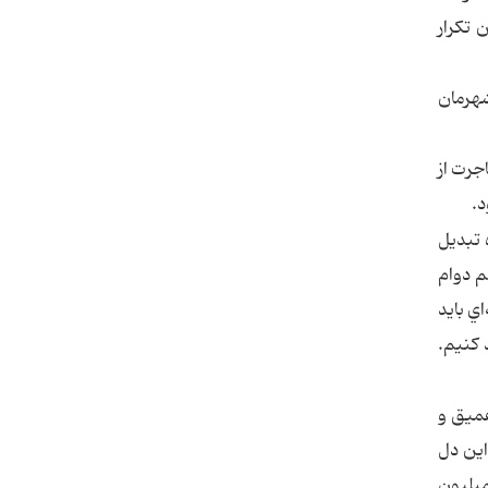
 تكرار
شهرمان
جرت از
د.
 تبديل
م دوام
ي بايد
 كنيم.
عميق و
اين دل
مورد نيست. فيلم از فضاي دلنشين و شادي كه در نيمه اول خود فراهم آورده، به پيش‌بيني زلزله و خبر مرگ 5 ميليون