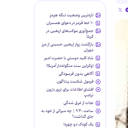
تازه‌ترین وضعیت تنگه هرمز
۱۰ خط قرمز در دعوای همسران
جمع‌آوری موکب‌های اربعین در
کربلا
بازگشت زوار اربعین حسینی از مرز
مهران
شاه کلید دوستی با حضرت امیر
اوکراین سند منگوله‌دار آمریکا!
آگاهی بدون فرسودگی
فرمول شکست پنتاگون
افشای اطلاعات برای ترور بارون
ترامپ
نجات از غرق شدگی
ساعت ۹:۴۰ | چه میراثی از خود به
جای گذاشت؟
یک کودک دو چهره!