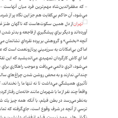
- كه مظفرالدين‌شاه مهم‌ترين فرد ميان آنهاست - م
مي‌شود، آن حاكم بي‌كفايت هم جز اين نگاه پر از شرم
از دل همين سكوت‌هاست كه ناگهان طنز غم‌ان
آورده‌اند و ديگر براي پيشگيري از فاجعه و بدتر شدن 
آنچه «بخشي» و گروهش بر پرده نقره‌اي نشانمان مي‌د
اماكن بي‌امكانات به سرزميني پرناز‌و‌نعمت است كه 
اما ‌اي كاش كارگردان تمهيدي مي‌انديشيد كه اين تف
مي‌شود، اثري دائمي مي‌يافت و موجب راهكاري براي ن
چنداني ندارند و به محض روشن شدن چراغ‌هاي سالن، 
تأثيري هميشگي مي‌داشت تا نه تنها ما را نخنداند، 
واقعاً چند نفر از ما با شهرمان مانند خانه‌مان رفتار كرد
به‌نظر مي‌رسد در بطن فيلم، با آنكه همه چيز يك
ترسي از آنچه در شرف وقوع است، جاي‌‌گرفته كه تماش