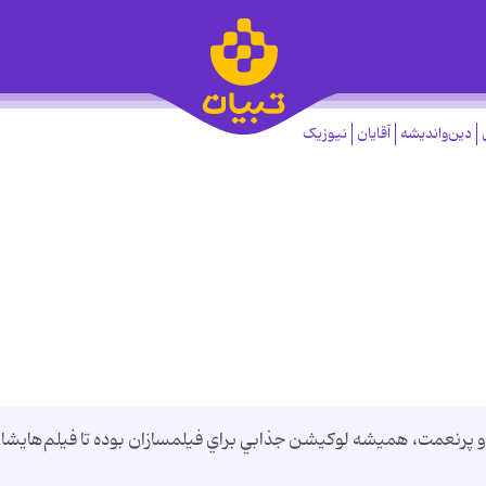
دین‌واندیشه
آقایان
نیوزیک
 و پرنعمت، هميشه لوكيشن جذابي براي فيلمسازان بوده تا فيلم‌هايشان