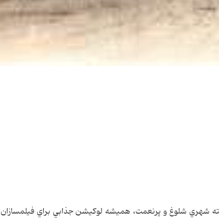
البته شهري شلوغ و پرنعمت، هميشه لوكيشن جذابي براي فيلمسازان ب