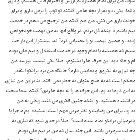
شود. من برای تمام همبازیانم ارزش و احترام قائل هستم. و بازی
پاناما. یکی، دو نفر از بچه ها می گفتند تو توپ را برمی داری و برای
خودت بازی می کنی. من هم گفتم من ترجیح می دهم در خدمت
تیم باشم تا اینکه گل بزنم. در واقع آنها به من تهمت خودخواهی
زدند. و همین تهمت تو را عصبانی کرد؟ نه، بیشتر از این ناراحت
شدم که همیشه با تمام وجود در خدمت استقلال و تیم ملی بوده
ام و حالا باید این حرف ها را بشنوم. اصلا یکی نیست بپرسد من
چه نیازی به تکروی و نمایش دارم؟ جایگاه من نزد برانکو اینقدر
محکم است که به هیچ عنوان به خطر نمی افتد، بنابراین من نیازی
به این کارها ندارم. این حرف ها را به بچه ها زدی؟ گفتم شما سخت
در اشتباه هستید. و اینکه چنین فکری می کنید ربطی به من
ندارد. برای من رضایت و نظر مربی مهم است. شنیده ایم ماجرا با
پادرمیانی برانکو تمام شده است؟ اصلاً در حدی نبود که نیازی به
دخالت سرمربی باشد. این چند سال که من در تیم ملی بودم