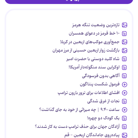
تازه‌ترین وضعیت تنگه هرمز
۱۰ خط قرمز در دعوای همسران
جمع‌آوری موکب‌های اربعین در کربلا
بازگشت زوار اربعین حسینی از مرز مهران
شاه کلید دوستی با حضرت امیر
اوکراین سند منگوله‌دار آمریکا!
آگاهی بدون فرسودگی
فرمول شکست پنتاگون
افشای اطلاعات برای ترور بارون ترامپ
نجات از غرق شدگی
ساعت ۹:۴۰ | چه میراثی از خود به جای گذاشت؟
یک کودک دو چهره!
آزادگان جهان برای حذف ترامپ دست به کار شدند؟
پیاده‌روی جاماندگان اربعین - قم