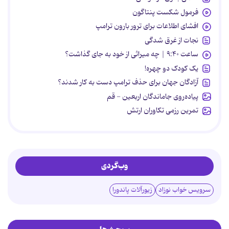
فرمول شکست پنتاگون
افشای اطلاعات برای ترور بارون ترامپ
نجات از غرق شدگی
ساعت ۹:۴۰ | چه میراثی از خود به جای گذاشت؟
یک کودک دو چهره!
آزادگان جهان برای حذف ترامپ دست به کار شدند؟
پیاده‌روی جاماندگان اربعین - قم
تمرین رزمی تکاوران ارتش
وب‌گردی
سرویس خواب نوزاد
زیورآلات پاندورا