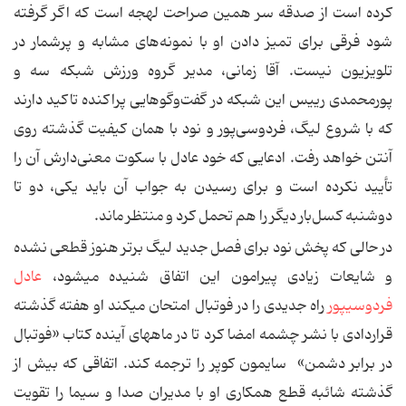
کرده است از صدقه سر همین صراحت لهجه است که اگر گرفته
شود فرقی برای تمیز دادن او با نمونه‌های مشابه و پرشمار در
تلویزیون نیست. آقا زمانی، مدیر گروه ورزش شبکه سه و
پورمحمدی رییس این شبکه در گفت‌وگوهایی پراکنده تاكید دارند
که با شروع لیگ، فردوسی‌پور و نود با همان کیفیت گذشته روی
آنتن خواهد رفت. ادعایی که خود عادل با سکوت معنی‌دارش آن را
تأیید نکرده است و برای رسیدن به جواب آن باید یکی، دو تا
دوشنبه کسل‌بار دیگر را هم تحمل کرد و منتظر ماند.
در حالی که پخش نود برای فصل جدید لیگ برتر هنوز قطعی نشده
و شایعات زیادی پیرامون این اتفاق شنیده می‏شود،
عادل
فردوسی‏پور
راه جدیدی را در فوتبال امتحان می‏کند او هفته گذشته
قراردادی با نشر چشمه امضا کرد تا در ماه‏های آینده کتاب «فوتبال
در برابر دشمن» سایمون کوپر را ترجمه کند. اتفاقی که بیش از
گذشته شائبه قطع همکاری او با مدیران صدا و سیما را تقویت