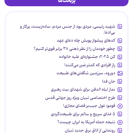
پربحث‌ها
شهید رئیسی، مردی بود از جنس مردم، ساده‌زیست، پرکار و
بی‌ادعا.
کدهای پیشواز پویش چله دعای عهد
چطور خودمان را از نظر ذهنی ۳۸ برابر قوی‌تر کنیم؟
کن ۲۰۲۵؛ جشنواره‌ای علیه خانواده
راز افرادی که کمتر ضرر می‌کنند!
دورود، سرزمین شگفتی‌های طبیعت
جان فدا
نماز لیله الدفن برای شهدای بیت رهبری
طرح اختصاصی تبیان ویژه روز جهانی قدس
فومو؛ غول جیب‌بر فضای مجازی!
۵ غذای سریع و سالم برای طبیعت‌گردی
نتیجه حمله آمریکا به ایران چیست؟
رونمایی از اتاق برق جدید تبیان