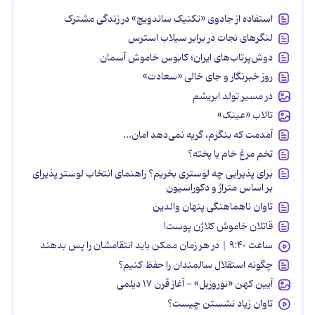
استفاده از جادوی «تکنیک ساندویچ» در زندگی مشترک
لنگرهای نجات در برابر سیلاب استرس
دوش‌پرتاب‌های ایران؛ کابوس خاموش آسمان
روز خبرنگار و جای خالی «سعادت»
در مسیر تولد ابریشم
تالاب «عینک»
آمدمت که بنگرم، گریه نمی‌دهد امان...
تخم مرغ خام یا پخته؟
برای پذیرایی چه لوستری بخریم؟ راهنمای انتخاب لوستر پذیرای
بر اساس متراژ و دکوراسیون
تاوان ناهماهنگی پنهان والدین
قاتلان خاموش کلاژن پوست!
ساعت ۹:۴۰ | در هر زمان ممکن باید انتقامشان را پس بدهند
چگونه استقلال سالمندان را حفظ کنیم؟
آیین کهن «نوروزبل» - آغاز قرن ۱۷ دیلمی
تاوان زیاد نشستن چیست؟