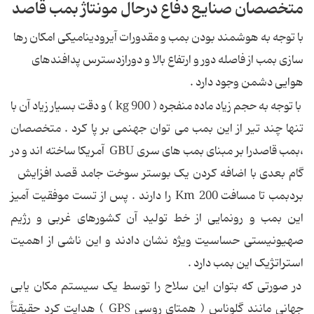
متخصصان صنایع دفاع درحال مونتاژ بمب قاصد
با توجه به هوشمند بودن بمب و مقدورات آیرودینامیکی امکان رها
سازی بمب از فاصله دور و ارتفاع بالا و دورازدسترس پدافندهای
هوایی دشمن وجود دارد .
با توجه به حجم زیاد ماده منفجره ( 900 kg ) و دقت بسیار زیاد آن با
تنها چند تیر از این بمب می توان جهنمی بر پا کرد . متخصصان
،بمب قاصدرا بر مبنای بمب های سری GBU آمریکا ساخته اند و در
گام بعدی با اضافه کردن یک بوستر سوخت جامد قصد افزایش
بردبمب تا مسافت Km 200 را دارند . پس از تست موفقیت آمیز
این بمب و رونمایی از خط تولید آن کشورهای غربی و رژیم
صهیونیستی حساسیت ویژه نشان دادند و این ناشی از اهمیت
استراتژیک این بمب دارد .
در صورتی که بتوان این سلاح را توسط یک سیستم مکان یابی
جهانی مانند گلوناس ( همتای روسی GPS ) هدایت کرد حقیقتاً