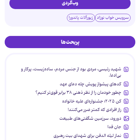
وب‌گردی
سرویس خواب نوزاد
زیورآلات پاندورا
پربحث‌ها
شهید رئیسی، مردی بود از جنس مردم، ساده‌زیست، پرکار و
بی‌ادعا.
کدهای پیشواز پویش چله دعای عهد
چطور خودمان را از نظر ذهنی ۳۸ برابر قوی‌تر کنیم؟
کن ۲۰۲۵؛ جشنواره‌ای علیه خانواده
راز افرادی که کمتر ضرر می‌کنند!
دورود، سرزمین شگفتی‌های طبیعت
جان فدا
نماز لیله الدفن برای شهدای بیت رهبری