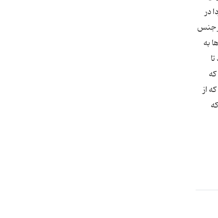
ا در
روسك از جنس
ا به
تا
كه
است كه از
كه