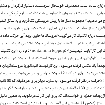
ه‌زبان ساده است. محمدرضا خوشحال سرمست، دستیار کارگردان و مشاور
یرانی است كه بیشتر نوجوان‌ها درباره آن شنیده‌اند، اما از چگونگی پیدا
وضیح می دهیم.» مجموعه مثل‌ها با روش عروسکی تک‌فریم و به شکل تلفی
عی در حال ساخت است؛ یعنی به‌جای ساخت دكور برای پیش‌زمینه و یا
 درباره تكنیك كار می‌گوید:«عروسك‌ها جلوی پرده آبی حركت داده م
اشته می‌شود.» عروسك‌ها جلوی پرده آبی حركت داده می شوند. سپس ب
پرده آبی عكس‌های مورد نیاز گذاشته می‌شود.» تكنیك این كار«پاپت‌انیمیشن» (noitamina teppup) نام دارد؛ ا
ستیار كارگردان، این روش به این صورت است كه از یك حركت عروسك 
داً یك عكس گرفته می‌شود. این كار توسط انیماتور یا عروسك‌گردان 
می گیرد كه بنا به نیاز فیلم‌نامه و نظر كارگردان حركت داده می‌شود. برای هر ثانیه 12 حركت طراحی و اجرا می‌شود و 
این حركت‌ها دوبار تكرار می شود، یعنی برای هر فریم
حدود 1500 فریم گرفته می‌شود. حالا خودتان حساب كنید كه برای 130 دقیقه این كار به چند فریم وعكس نیاز است؟ گروه
، از رودابه حمزه ای خواسته‌اند كه برای این كار شعر بگوید، به همین دلیل
دیالوگ‌های كار شاعرانه است و با موسیقی همراه است. مثل(عكس 1). داستان این قسمت مربوط به‌دزدی است كه در حی