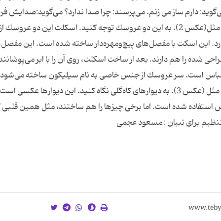
‌گوید: دارم ساز می زنم. می‌پرسند: چرا صدا ندارد؟ می‌گوید:صدایش فرد
می‌آید. این قسمت این ضرب المثل را روایت می‌كند. مثل(عكس 2). به این دو عروسك توجه كنید. اسكلت این دو ع
این اسكت با مفصل‌های پیچ‌و‌مهره‌‌دار ساخته شده است. این مفصل‌ه
ی شده را هم دارند. بعد از ساخت اسكلت، روی آن را با ابر می‌پوشانند 
باس است. سر عروسك از جنس خاصی به نام سیلیكون ساخته می‌شود 
بعد از آن كار رنگ‌آمیزی و گذاشتن مو شروع می‌شود. مثل (عكس 3). به دیوارهای كاه‌گلی نگاه كنید. این دیوارها عكسی 
س استفاده شده است. اما برخی چیزها را هم ساختند، مثل همین قلبی 
تنظیم برای تبیان : مسعود عجمی