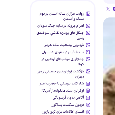
روایت هزاران ساله انسان بر بوم
سنگ و آسمان
اهرام مِروئه در سایه جنگ سودان
جنگل‌های یونان؛ نقاشیِ سوخته‌ی
زمین
تازه‌ترین وضعیت تنگه هرمز
۱۰ خط قرمز در دعوای همسران
جمع‌آوری موکب‌های اربعین در
کربلا
بازگشت زوار اربعین حسینی از مرز
مهران
شاه کلید دوستی با حضرت امیر
اوکراین سند منگوله‌دار آمریکا!
آگاهی بدون فرسودگی
فرمول شکست پنتاگون
افشای اطلاعات برای ترور بارون