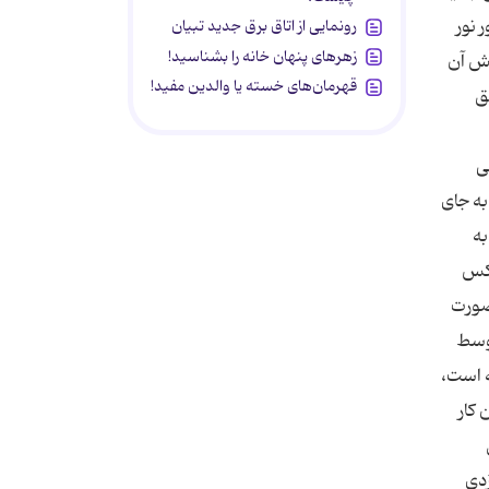
 نور
رونمایی از اتاق برق جدید تبیان
زهرهای پنهان خانه را بشناسید!
یش آن
قهرمان‌های خسته یا والدین مفید!
ق
ی
ه جای
ین تكنیك به
عكس
صورت
به طور متوسط
 25حركت در نظر گرفته می‌شود، به‌عبارت دیگر برای هر دقیقه كه 60 ثانیه است،
 این كار
ن دزدی