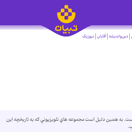
دین‌واندیشه
آقایان
نیوزیک
ت. به همين دليل است مجموعه هاي تلويزيوني كه به تاريخچه اين
.