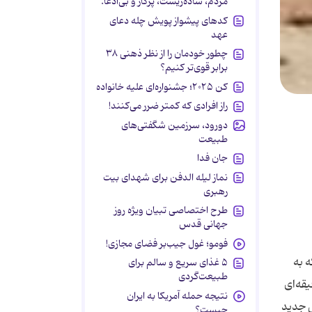
مردم، ساده‌زیست، پرکار و بی‌ادعا.
کدهای پیشواز پویش چله دعای
عهد
چطور خودمان را از نظر ذهنی ۳۸
برابر قوی‌تر کنیم؟
کن ۲۰۲۵؛ جشنواره‌ای علیه خانواده
راز افرادی که کمتر ضرر می‌کنند!
دورود، سرزمین شگفتی‌های
طبیعت
جان فدا
نماز لیله الدفن برای شهدای بیت
رهبری
طرح اختصاصی تبیان ویژه روز
جهانی قدس
فومو؛ غول جیب‌بر فضای مجازی!
 به
۵ غذای سریع و سالم برای
طبیعت‌گردی
قه‌ای
نتیجه حمله آمریکا به ایران
ی جدید
چیست؟