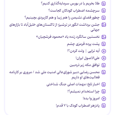
طلا بخریم یا در بورس سرمایه‌گذاری کنیم؟
سرچشمه اضطراب کودکان کجاست؟
چطور فضای نشیمن را هم زیبا و هم کاربردی بچینیم؟
جشن برداشت انگور در ترشیز؛ از تاکستان‌های خلیل‌آباد تا بازارهای
جهانی
نخستین سالگرد زنده یاد «محمود فرشچیان»
پشت پرده قرمزی چشم
آیه تراپی | ولت کردن؟!
علی‌الاصول ایران!
توافق مکه زیر ذره‌بین
محسن رضایی دبیر شورای‌عالی امنیت ملی شد / مروری بر کارنامه
فعالیت‌های او داریم
اخبار تلخ؛ مهمات اصلی جنگ شناختی
چرا استخدام نمیشم؟!
امروز وا بده!
پادزهر اضطراب کودک با ۷ قدم!