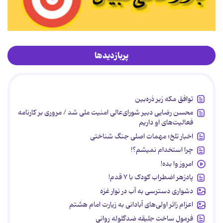
پربازدیدها
توافق مکه زیر ذره‌بین
محسن رضایی دبیر شورای‌عالی امنیت ملی شد / مروری بر کارنامه
فعالیت‌های او داریم
اخبار تلخ؛ مهمات اصلی جنگ شناختی
چرا استخدام نمیشم؟!
امروز وا بده!
پادزهر اضطراب کودک با ۷ قدم!
دشواری دسترسی به آب در نوار غزه
اعزام زائر اولی‌های آبادانی به زیارت امام هشتم
فرمول ساخت جلیقه ضدگلوله روانی