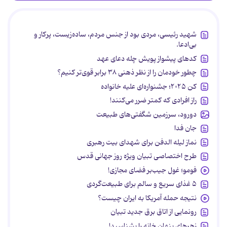
شهید رئیسی، مردی بود از جنس مردم، ساده‌زیست، پرکار و
بی‌ادعا.
کدهای پیشواز پویش چله دعای عهد
چطور خودمان را از نظر ذهنی ۳۸ برابر قوی‌تر کنیم؟
کن ۲۰۲۵؛ جشنواره‌ای علیه خانواده
راز افرادی که کمتر ضرر می‌کنند!
دورود، سرزمین شگفتی‌های طبیعت
جان فدا
نماز لیله الدفن برای شهدای بیت رهبری
طرح اختصاصی تبیان ویژه روز جهانی قدس
فومو؛ غول جیب‌بر فضای مجازی!
۵ غذای سریع و سالم برای طبیعت‌گردی
نتیجه حمله آمریکا به ایران چیست؟
رونمایی از اتاق برق جدید تبیان
زهرهای پنهان خانه را بشناسید!