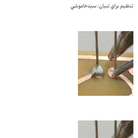
تنظيم براي تبيان: سيدخاموشي