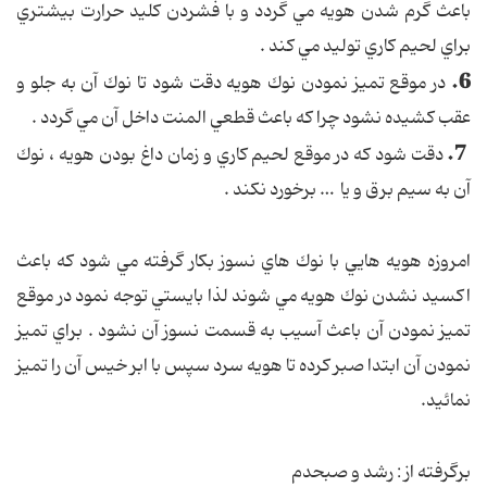
باعث گرم شدن هويه مي گردد و با فشردن كليد حرارت بيشتري
براي لحيم كاري توليد مي كند .
6.
در موقع تميز نمودن نوك هويه دقت شود تا نوك آن به جلو و
عقب كشيده نشود چرا كه باعث قطعي المنت داخل آن مي گردد .
7.
دقت شود كه در موقع لحيم كاري و زمان داغ بودن هويه ، نوك
آن به سيم برق و يا … برخورد نكند .
امروزه هويه هايي با نوك هاي نسوز بكار گرفته مي شود كه باعث
اكسيد نشدن نوك هويه مي شوند لذا بايستي توجه نمود در موقع
تميز نمودن آن باعث آسيب به قسمت نسوز آن نشود . براي تميز
نمودن آن ابتدا صبر كرده تا هويه سرد سپس با ابر خيس آن را تميز
نمائيد.
برگرفته از : رشد و صبحدم