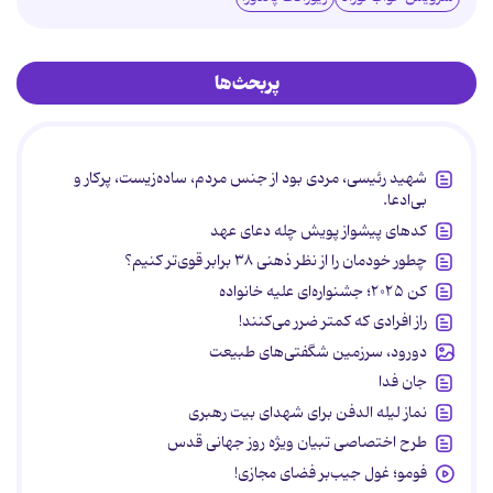
پربحث‌ها
شهید رئیسی، مردی بود از جنس مردم، ساده‌زیست، پرکار و
بی‌ادعا.
کدهای پیشواز پویش چله دعای عهد
چطور خودمان را از نظر ذهنی ۳۸ برابر قوی‌تر کنیم؟
کن ۲۰۲۵؛ جشنواره‌ای علیه خانواده
راز افرادی که کمتر ضرر می‌کنند!
دورود، سرزمین شگفتی‌های طبیعت
جان فدا
نماز لیله الدفن برای شهدای بیت رهبری
طرح اختصاصی تبیان ویژه روز جهانی قدس
فومو؛ غول جیب‌بر فضای مجازی!