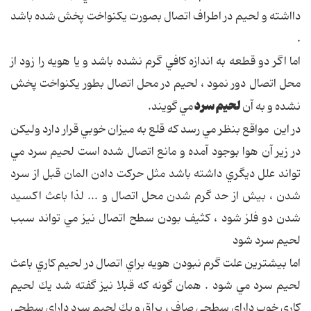
دااشته و لحيم در اطراف اتصال بصورت يكنواخت پخش شده باشد
.
اما اگر دو قطعه به اندازه كافي گرم نشده باشد و يا هويه را زود از
محل اتصال دور نمود ، لحيم در محل اتصال بطور يكنواخت پخش
لحيم سرد
نشده و به آن
مي گويند.
در اين مواقع بنظر مي رسد كه قلع به ميزان خوبي قرار دارد وليكن
در زير آن هوا بوجود آمده و مانع اتصال شده است لحيم سرد مي
تواند علل ديگري داشته باشد مثل حركت دادن المان قبل از سرد
شدن ، بيش از حد گرم شدن محل اتصال و ... لذا باعث اكسيد
شدن دو فلز شود ، كثيف بودن سطح اتصال نيز مي تواند سبب
لحيم سرد شود
اما بيشترين علت گرم نبودن هويه براي اتصال در لحيم كاري باعث
لحيم سرد مي شود .
همان گونه كه قبلا نيز گفته شد يك لحيم
كاري خوب داراي سطحي صاف ، براق و يك لحيم سرد داراي سطحي