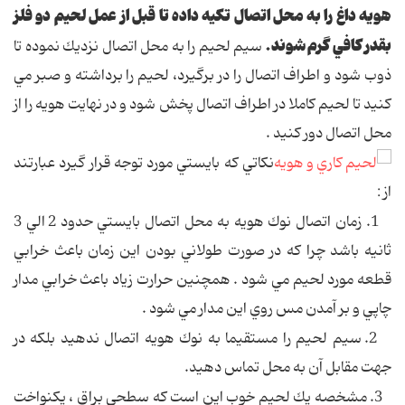
هويه داغ را به محل اتصال تكيه داده تا قبل از عمل لحيم دو فلز
بقدر كافي گرم شوند.
سيم لحيم را به محل اتصال نزديك نموده تا
ذوب شود و اطراف اتصال را در برگيرد، لحيم را برداشته و صبر مي
كنيد تا لحيم كاملا در اطراف اتصال پخش شود و در نهايت هويه را از
محل اتصال دور كنيد .
نكاتي كه بايستي مورد توجه قرار گيرد عبارتند
از :
1. زمان اتصال نوك هويه به محل اتصال بايستي حدود 2 الي 3
ثانيه باشد چرا كه در صورت طولاني بودن اين زمان باعث خرابي
قطعه مورد لحيم مي شود . همچنين حرارت زياد باعث خرابي مدار
چاپي و بر آمدن مس روي اين مدار مي شود .
2. سيم لحيم را مستقيما به نوك هويه اتصال ندهيد بلكه در
جهت مقابل آن به محل تماس دهيد.
3. مشخصه يك لحيم خوب اين است كه سطحي براق ، يكنواخت