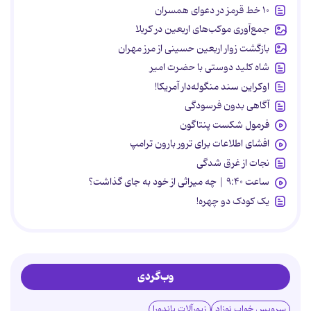
۱۰ خط قرمز در دعوای همسران
جمع‌آوری موکب‌های اربعین در کربلا
بازگشت زوار اربعین حسینی از مرز مهران
شاه کلید دوستی با حضرت امیر
اوکراین سند منگوله‌دار آمریکا!
آگاهی بدون فرسودگی
فرمول شکست پنتاگون
افشای اطلاعات برای ترور بارون ترامپ
نجات از غرق شدگی
ساعت ۹:۴۰ | چه میراثی از خود به جای گذاشت؟
یک کودک دو چهره!
وب‌گردی
سرویس خواب نوزاد
زیورآلات پاندورا