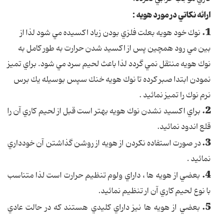
ارائه نكاتي در مورد هويه :
1.
نوك خود هويه بعلت فلزي بودن زياد اكسيده مي شود لذا از
بين مي رود همچين پس از اكسيد شدن حرارت به طور كامل به
نوك هويه منتقل نمي گردد لذا باعث لحيم سرد مي شود. براي تميز
نمودن ابتدا صبر كرده تا نوك هويه خنك سپس بوسيله يك برس
نرم نوك را تميز نمائيد .
2.
براي اكسيد نشدن نوك هويه بهتر است قبل از لحيم كاري آن را
قلع اندود نمائيد.
3.
در صورت استفاده نكردن از هويه از روشن گذاشتن آن خودداري
نمائيد .
4.
بعضي از هويه ها ، داراي ولوم تنظيم حرارت است لذا متناسب
با نوع لحيم كاري آن ار تنظيم نمائيد.
5.
بعضي از هويه ها نيز داراي كليدي هستند كه در حالت عادي