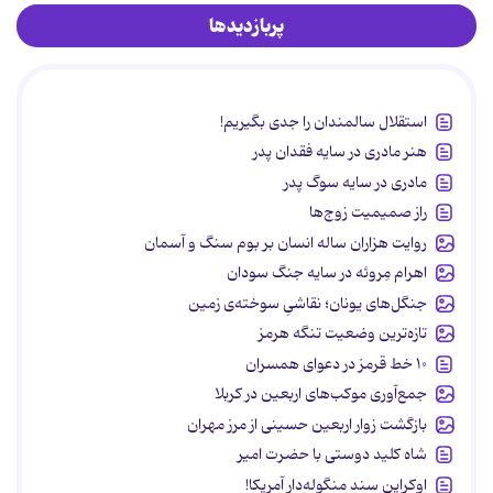
پربازدیدها
استقلال سالمندان را جدی بگیریم!
هنر مادری در سایه‌ فقدان پدر
مادری در سایه سوگ پدر
راز صمیمیت زوج‌ها
روایت هزاران ساله انسان بر بوم سنگ و آسمان
اهرام مِروئه در سایه جنگ سودان
جنگل‌های یونان؛ نقاشیِ سوخته‌ی زمین
تازه‌ترین وضعیت تنگه هرمز
۱۰ خط قرمز در دعوای همسران
جمع‌آوری موکب‌های اربعین در کربلا
بازگشت زوار اربعین حسینی از مرز مهران
شاه کلید دوستی با حضرت امیر
اوکراین سند منگوله‌دار آمریکا!