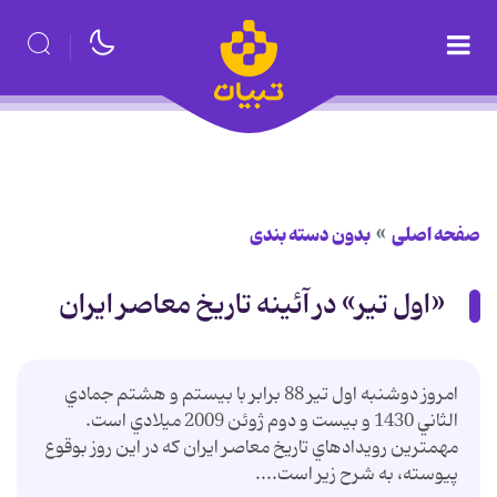
صفحه اصلی
بدون دسته بندی
«اول تير» در آئينه تاريخ معاصر ايران
امروز دوشنبه اول تير 88 برابر با بيستم و هشتم جمادي
الثاني 1430 و بيست و دوم ژوئن 2009 ميلادي است.
مهمترين رويدادهاي تاريخ معاصر ايران که در اين روز بوقوع
پيوسته، به شرح زير است....