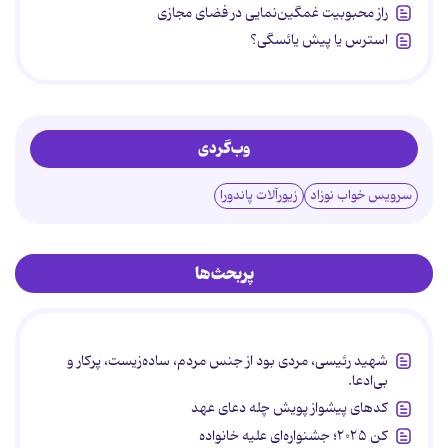
راز محبوبیت غمگین‌نمایی در فضای مجازی
استرس یا پیش یائسگی؟
وب‌گردی
سرویس خواب نوزاد
زیورآلات پاندورا
پربحث‌ها
شهید رئیسی، مردی بود از جنس مردم، ساده‌زیست، پرکار و
بی‌ادعا.
کدهای پیشواز پویش چله دعای عهد
کن ۲۰۲۵؛ جشنواره‌ای علیه خانواده