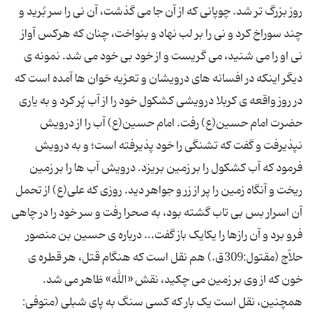
روز بزرگ تر شد. چوپانی که از آن جا می گذشت، آن نی را سر بُرید و
چند سوراخ کرد و نی را بر لب نهاد و بنواخت، چنان که هرکس آواز
نی او را می شنید، می گریست و از خود بی خود می شد. نمونه ی
دیگر اینکه در افسانه های درویشان و تعزیه خوان ها آمده است که
در روز واقعه ی کربلا درویشی کشکول خود را از آب پُر کرد و به یاری
حضرت امام حسین(ع) رفت. امام حسین(ع) آب را از درویش
نپذیرفت و گفت که تشنگی را خود پذیرفته است؛ و به درویش
فرمود که آب کشکول را بر زمین بریزد. درویش آب ها را بر زمین
ریخت و آنگاه زمین را پر از زر و جواهر دید. روزی که علی(ع) از تحمل
آن اسرار بس بی تاب گشته بود، به صحرا رفت و سر خود را در چاهی
فرو برد و آن رازها را یکایک باز گفت... درباره ی حسین بن منصور
حلاّج (مقتول:309ق.) هم نقل است که هنگام قتل، هر قطره ی
خون که از وی بر زمین می چکید، نقش «الله» ظاهر می شد.
همچنین، نقل است یک بار که کسی سنگ به پای شبلی (متوفی: