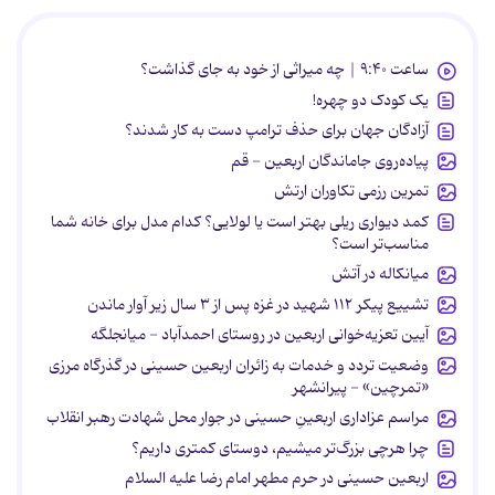
ساعت ۹:۴۰ | چه میراثی از خود به جای گذاشت؟
یک کودک دو چهره!
آزادگان جهان برای حذف ترامپ دست به کار شدند؟
پیاده‌روی جاماندگان اربعین - قم
تمرین رزمی تکاوران ارتش
کمد دیواری ریلی بهتر است یا لولایی؟ کدام مدل برای خانه شما
مناسب‌تر است؟
میانکاله در آتش
تشییع پیکر ۱۱۲ شهید در غزه پس از ۳ سال زیر آوار ماندن
آیین تعزیه‌خوانی اربعین در روستای احمدآباد - میانجلگه
وضعیت تردد و خدمات به زائران اربعین حسینی در گذرگاه مرزی
«تمرچین» - پیرانشهر
مراسم عزاداری اربعینِ حسینی در جوار محل شهادت رهبر انقلاب
چرا هرچی بزرگ‌تر میشیم، دوستای کمتری داریم؟
اربعین حسینی در حرم مطهر امام رضا علیه السلام