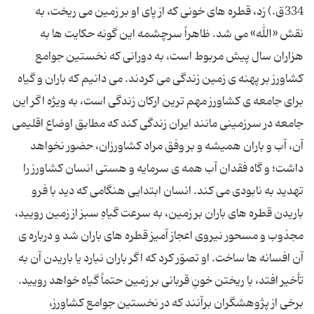
334ق.) زد، قطره های خونی که از پای او بر زمین می ریخت، به
نقش «الله» می شد. ظاهراً سرچشمه این گونه حکایت ها به
هزاران سال پیش مربوط است، به دورانی که نخستین جوامع
کشاورز بر پهنه ی زمین زندگی می کردند. می دانیم که باران و گیاه
برای جامعه ی کشاورز مهم ترین ارکان زندگی است، به ویژه اگر این
جامعه در سرزمینی مانند ایران زندگی کند که مطابق اوضاع اقلیمی
آن، آب و باران همیشه و بر وفق مراد کشاورزان، حضور نخواهد
داشت؛ و گاه فقدان آب همه ی سرمایه و هستی انسان کشاورز را
تهدید به نابودی می کند. انسان ابتدایی هنگامی که دید با فرو
باریدن قطره های باران بر زمین، به سرعت گیاهِ سبز از زمین رویید،
مجذوب و مسحور نیروی اعجاز آمیز قطره های باران شد و درباره ی
آن افسانه ها ساخت. او تصوّر کرد که اگر باران نبارد یا باریدن آن به
تأخیر افتد، با ریختن خونِ قربانی بر زمین حتماً گیاه خواهد رویید.
برخی از پژوهشگران برآنند که در نخستین جوامع کشاورز،