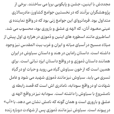
مجددش با اینین، جشن و پایکوبی برپا می ساختند. برخی از
پژوهشگران برآنند که در نخستین جوامع کشاورز، مادرسالاری
متداول بود. فرمانروای این جوامع زنی بود که در واقع نماینده ی
عینی معبود آنان، که الهه ی عشق و باروری بود، محسوب می شد.
اساطیری مانند اسطوره های اینین و دُموزی در هزاره ی اول پیش از
میلاد مسیح در آسیای میانه و ایران و غرب بیت المقدس نیز وجود
داشته است. داستان راماین در هند و داستان سیاوش در ایران
همانند داستان دُموزی و در واقع داستان ایزد نباتی است. برای
همین است که از خون سیاوش گیاه می روید و حیات او در گیاه
تسری می یابد. سیاوش نیز مانند دُموزی شهید می شود و عامل
شهادت او در واقع سودابه، نامادری اش است که قصد رابطه ی
نامشروع با سیاوش را داشته است. سودابه نیز در واقع الهه ی
عشق و باروری است و همان گونه که نامش نشان می دهد، با «آب»
در پیوند است. سیاوش نیز مانند دُموزی پس از شهادت دوباره زنده