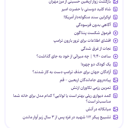
بازگشت زوار اربعین حسینی از مرز مهران
شاه کلید دوستی با حضرت امیر
اوکراین سند منگوله‌دار آمریکا!
آگاهی بدون فرسودگی
فرمول شکست پنتاگون
افشای اطلاعات برای ترور بارون ترامپ
نجات از غرق شدگی
ساعت ۹:۴۰ | چه میراثی از خود به جای گذاشت؟
یک کودک دو چهره!
آزادگان جهان برای حذف ترامپ دست به کار شدند؟
پیاده‌روی جاماندگان اربعین - قم
تمرین رزمی تکاوران ارتش
کمد دیواری ریلی بهتر است یا لولایی؟ کدام مدل برای خانه شما
مناسب‌تر است؟
میانکاله در آتش
تشییع پیکر ۱۱۲ شهید در غزه پس از ۳ سال زیر آوار ماندن