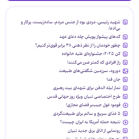
شهید رئیسی، مردی بود از جنس مردم، ساده‌زیست، پرکار و
بی‌ادعا.
کدهای پیشواز پویش چله دعای عهد
چطور خودمان را از نظر ذهنی ۳۸ برابر قوی‌تر کنیم؟
کن ۲۰۲۵؛ جشنواره‌ای علیه خانواده
راز افرادی که کمتر ضرر می‌کنند!
دورود، سرزمین شگفتی‌های طبیعت
جان فدا
نماز لیله الدفن برای شهدای بیت رهبری
طرح اختصاصی تبیان ویژه روز جهانی قدس
فومو؛ غول جیب‌بر فضای مجازی!
۵ غذای سریع و سالم برای طبیعت‌گردی
نتیجه حمله آمریکا به ایران چیست؟
رونمایی از اتاق برق جدید تبیان