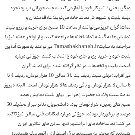
دیگر، یعنی 7 تیر كار خود را آغاز می‌كند. مجید جوزانی درباره نحوه
تهیه بلیت و شیوه كار تماشاخانه می‌گوید: علاقه‌مندان و
تماشاگران عزیز می‌توانند از ساعت 10 صبح برای خرید و رزرو بلیت
نمایش‌ها به گیشه تماشاخانه‌ها مراجعه كنند و از اواخر هفته نیز با
مراجعه به سایتTamashakhaneh.ir می‌توانند به‌صورت آنلاین
بلیت خود را خریداری و جای خود را انتخاب كنند. جوزانی درباره
قیمت‌ بلیت و تخفیفات در نظر گرفته شده برای تماشاگران
می‌افزاید: بهای بلیت ردیف یك تا 3 سالن 10 هزار تومان، ردیف 4 تا
6 سالن 8 هزار تومان و باقی ردیف‌ها 5 هزار تومان است. البته دیروز
به مناسبت ولادت حضرت زهرا س بهای بلیت نمایش همه
صبح‌های زمین، هزار تومان بود. دانشجویان تئاتر نیز از تخفیف 50
درصدی برخوردار بودند. جوزانی درباره امكانات فنی سالن نیز تاكید
می‌كند: تماشاخانه‌های ایرانشهر تنها سالن‌های تئاتری ایران
هستند كه مجهز به سیستم برق اضطراری، اتوماتیك هستند؛