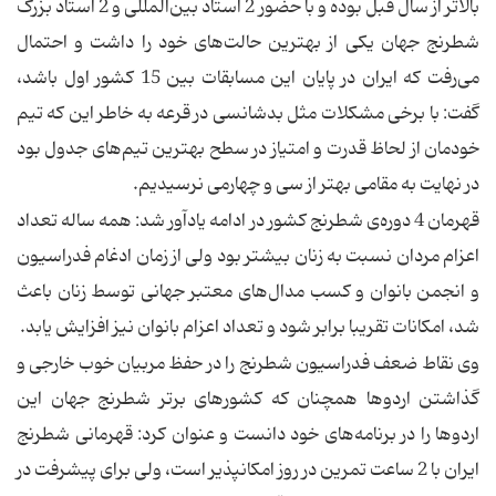
بالاتر از سال قبل بوده و با حضور 2 استاد بین‌المللی و 2 استاد بزرگ
شطرنج جهان یكی از بهترین حالت‌های خود را داشت و احتمال
می‌رفت كه ایران در پایان این مسابقات بین 15 كشور اول باشد،
گفت: با برخی مشكلات مثل بدشانسی در قرعه به خاطر این كه تیم
خودمان از لحاظ قدرت و امتیاز در سطح بهترین تیم‌های جدول بود
در نهایت به مقامی بهتر از سی و چهارمی نرسیدیم.
قهرمان 4 دوره‌ی شطرنج كشور در ادامه یادآور شد: همه ساله تعداد
اعزام مردان نسبت به زنان بیشتر بود ولی از زمان ادغام فدراسیون
و انجمن بانوان و كسب مدال‌های معتبر جهانی توسط زنان باعث
شد، امكانات تقریبا برابر شود و تعداد اعزام بانوان نیز افزایش یابد.
وی نقاط ضعف فدراسیون شطرنج را در حفظ مربیان خوب خارجی و
گذاشتن اردوها همچنان كه كشورهای برتر شطرنج جهان این
اردوها را در برنامه‌های خود دانست و عنوان كرد: قهرمانی شطرنج
ایران با 2 ساعت تمرین در روز امكانپذیر است، ولی برای پیشرفت در