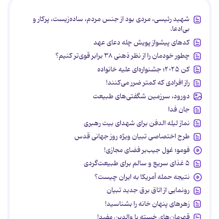
شهید رئیسی، مردی بود از جنس مردم، ساده‌زیست، پرکار و
بی‌ادعا.
کدهای پیشواز پویش چله دعای عهد
چطور خودمان را از نظر ذهنی ۳۸ برابر قوی‌تر کنیم؟
کن ۲۰۲۵؛ جشنواره‌ای علیه خانواده
راز افرادی که کمتر ضرر می‌کنند!
دورود، سرزمین شگفتی‌های طبیعت
جان فدا
نماز لیله الدفن برای شهدای بیت رهبری
طرح اختصاصی تبیان ویژه روز جهانی قدس
فومو؛ غول جیب‌بر فضای مجازی!
۵ غذای سریع و سالم برای طبیعت‌گردی
نتیجه حمله آمریکا به ایران چیست؟
رونمایی از اتاق برق جدید تبیان
زهرهای پنهان خانه را بشناسید!
قهرمان‌های خسته یا والدین مفید!