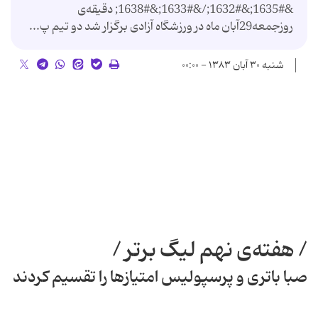
‌&#1635;&#1632;/&#1633;&#1638; دقیقه‌ی
روزجمعه29آبان ماه در ورزشگاه آزادی برگزار شد دو تیم پ...
شنبه ۳۰ آبان ۱۳۸۳ - ۰۰:۰۰
/ هفته‌ی نهم لیگ برتر /
صبا باتری و پرسپولیس امتیازها را تقسیم كردند