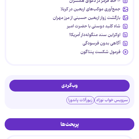
۱۰ خط قرمز در دعوای همسران
جمع‌آوری موکب‌های اربعین در کربلا
بازگشت زوار اربعین حسینی از مرز مهران
شاه کلید دوستی با حضرت امیر
اوکراین سند منگوله‌دار آمریکا!
آگاهی بدون فرسودگی
فرمول شکست پنتاگون
وب‌گردی
سرویس خواب نوزاد
زیورآلات پاندورا
پربحث‌ها