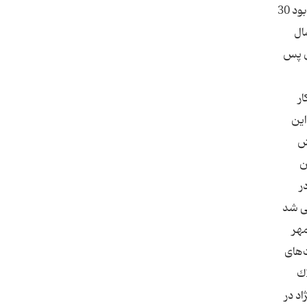
كه در قزوین وامی 80 میلیارد تومانی گرفته بود تا كارخانه‌ای در تهران بسازد و با ارتباطات و سازوكارهایی كه از آنها استفاده كرده بود 30
سال
ان پس
ر
این
خش
ن
ر
می شد
مهر
‌های
اك
اد در