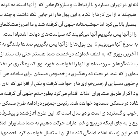
ا هیچكدام از این كارها را نكرد و این پول‌ها را در جایی نگه داشت و چند 
مت بسیار بالایی كرد اما خوشبختانه جلوی آن گرفته شد و ما امروز مشكلم
ا از آنها پس بگیریم آنها می‌گویند كه سیاست‌های دولت اشتباه است.
اغ آنها می‌رویم تا این پول‌ها را از آنها پس بگیریم صدها بلندگو به كا
كه تا آخرین روزی كه به لطف خداوند در خدمت شما هستم حتی یك سند از 
ریب بلندگوها و سروصداهای آنها را نخواهیم خورد. وی كد رهگیری در ب
 ایده‌ای را كه شما در بحث كد رهگیری در خصوص مسكن برای ساماندهی آ
جلوی بسیاری از زمین‌خواری‌ها را خواهد گرفت و یكی از افرادی كه الان د
 اگر از طریق مشاوران املاك اقدام می‌كرد بطور حتم جلوی آن گرفته 
ء استفاده در مسكن مسدود خواهد شد. رئیس جمهور در ادامه طرح مسكن 
 خوب و گسترده‌ای است و دو سال است كه این طرح آغاز شده و پیشرفت
ا به جای اینكه در پیچ و خم ادارات حركت دهیم به شما مشاوران امل
ه در این زمینه اعلام آمادگی كند ما از آن استقبال خواهیم كرد. احمدی‌نژ