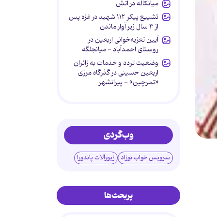
میانکاله در آتش
تشییع پیکر ۱۱۲ شهید در غزه پس
از ۳ سال زیر آوار ماندن
آیین تعزیه‌خوانی اربعین در
روستای احمدآباد - میانجلگه
وضعیت تردد و خدمات به زائران
اربعین حسینی در گذرگاه مرزی
«تمرچین» - پیرانشهر
وب‌گردی
سرویس خواب نوزاد
زیورآلات پاندورا
پربحث‌ها