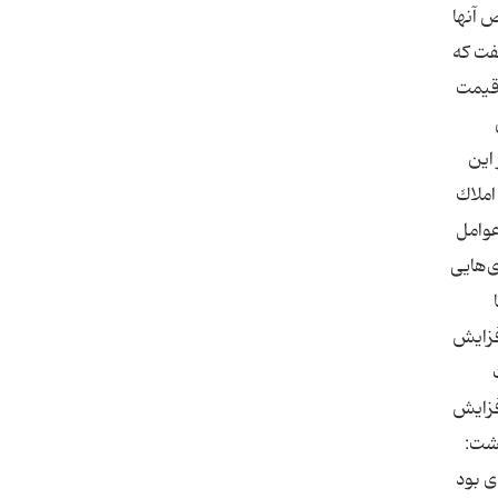
 آنها
گفت كه
 قیمت
این
املاك
 عوامل
‌هایی
فزایش
یز افزایش
هار داشت:
ی بود