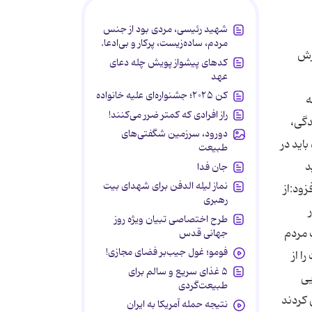
شهید رئیسی، مردی بود از جنس
مردم، ساده‌زیست، پرکار و بی‌ادعا.
رش
کدهای پیشواز پویش چله دعای
عهد
کن ۲۰۲۵؛ جشنواره‌ای علیه خانواده
ه
راز افرادی که کمتر ضرر می‌کنند!
گی،‌
دورود، سرزمین شگفتی‌های
اید در
طبیعت
د
جان فدا
نماز لیله الدفن برای شهدای بیت
 افزود:از
رهبری
نه بیش از 800 هزار
طرح اختصاصی تبیان ویژه روز
 مردم
جهانی قدس
فومو؛ غول جیب‌بر فضای مجازی!
ا از
۵ غذای سریع و سالم برای
یی
طبیعت‌گردی
ش كردند
نتیجه حمله آمریکا به ایران