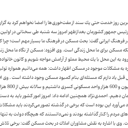
رین روز خدمت حتی یك سند از مفت‌خوری‌ها را امضا نخواهم كرد به گزا
رئیس جمهور كشورمان بعدازظهر امروز سه شنبه طی سخنانی در اولین
ر فرهنگ ایرانی گفت: بحث مسكن در فرهنگ ما بسیار مهم است؛ چرا ك
لكه مسكن برای ما محل زندگی است. وی افزود: مسكن از نگاه ما محل زند
رود به این محل با یك محیط مملو از آرامش مواجه شویم و كانون خانواده ب
اره به مشكلات موجود در مسكن اظهار داشت: همه می‌دانیم همواره تولی
ز نیاز مسكن عقب بوده است و از 42 یا 43 سال قبل یاد دارم كه مسئله‌ای بنام كمبود مسكن وجود داشته است . وی
زمانی كه آقای سعیدی‌كیا حضور پیدا كردند ما یك میلیون و 600 هزار واحد مسكونی كسری داشتیم و سالا
امان دهیم. احمدی‌نژاد همچنین ادامه داد: امروز امور كشور باید به دست
د می‌آورد این بوده است كه برخی در گذشته تصور می‌كردند باید مشكلات ر
ای مردم را كنار گذاشته بودند و نمی‌دانستند كه هیچگاه دولت به تنها
می را نخواهد داشت. وی با اشاره به نقش مشاوران املاك در بحث مسكن گفت: برخی تلا