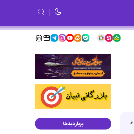
و
پربازدیدها