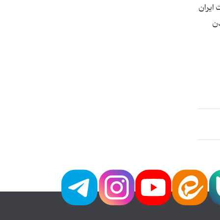
 ایران
دن