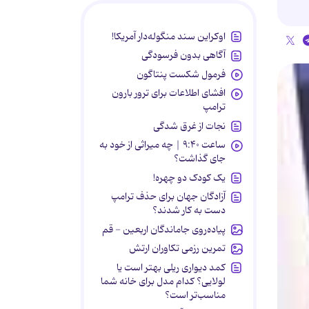
اوکراین سند منگوله‌دار آمریکا!
آگاهی بدون فرسودگی
فرمول شکست پنتاگون
افشای اطلاعات برای ترور بارون
ترامپ
نجات از غرق شدگی
ساعت ۹:۴۰ | چه میراثی از خود به
جای گذاشت؟
یک کودک دو چهره!
آزادگان جهان برای حذف ترامپ
دست به کار شدند؟
پیاده‌روی جاماندگان اربعین - قم
تمرین رزمی تکاوران ارتش
کمد دیواری ریلی بهتر است یا
لولایی؟ کدام مدل برای خانه شما
مناسب‌تر است؟