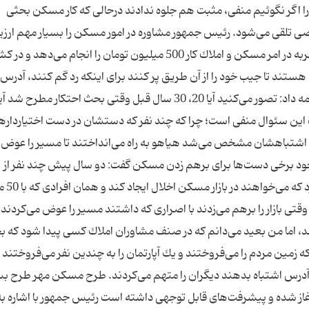
ك را اگر نگوئیم منفی، مثبت هم جلوه ندادند درحالی كه كار مسكن بحثی
 تلقی می‌شود. رئیس جمهور مشاوره در امور مسكن را بسیار مهم ارزی
كرد و گفت: بسیاری از اوقات مشورت با یك انسان باتجربه در امر مسكن و املاك كار 500 میلیون تومان را انجام می‌ده
هستند تا جیب خود را از آن طریق پر كنند برای اینكه رد گم كنند، آدرس
اشتباهی به مردم می‌دهند. احمدی‌نژاد همچنین ادامه داد: تصور می‌كنید آیا 20، 30 سال قبل وقتی بحث احتكار مطرح
اب این سئوال منفی است؛ چرا كه چند نفر كه دستشان در دست اختیاردارها
ی كه اشتباهشان مشخص می‌شد هیاهو به راه می‌انداختند تا مسیر را عوض 
وجود برخی دست‌ها برای برهم زدن مسكن گفت: دو سال پیش چند نفر از
مشاوران مسكن پیغام دادن
 است وقتی بازار را برهم می‌زدند با اصراری كه داشتند مسیر را عوض می‌كردند 
، اما من بعید می‌دانم كه در صنف مشاوران املاك كسی پیدا شود كه ب
 زمین مردم را می‌فروختند و یك آپارتمان را به چندین نفر می‌فروختند 
آدرس اشتباه بدهند دیگران را متهم می‌كردند. طرح مسكن مهر طرح بس
از شده و پیشرفت‌های قابل توجهی داشته است رئیس جمهور با اشاره به