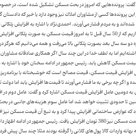
فت: پرونده‌هایی كه امروز در بحث مسكن تشكیل شده است، در خصوص
این پرونده‌ها كسی از مشاوران املاك نیز وجود دارد یا خیر كه دادستان 
‌اند و به مردم فشار می‌آورند. احمدی‌نژاد با اشاره به افزایش پلكانی
مسكن از 50 سال گذشته تا به امروز گفت: همه بیاد داریم كه از 50 سال قبل تا به امروز قیمت مسكن به صورت پلكانی افزایش
دو سه سال بعد بصورت پلكانی بالا می‌رفت و همه می‌دانیم كه هرگز در 
ته‌ایم اما به لطف خدا در این چند سال اگر همكاری صادقانه مشاوران 
 در این دو سه سال قیمت مسكن كاهش یابد. رئیس جمهور در ادامه سخنان خود با اشاره به
 افزایش قیمت مسكن، قیمت مصالح است كه خوشبختانه با برنامه‌ریزی
گر چه برخی به ما فشار می‌آورند تا قیمت‌ها افزایش یابد اما دولت تا
 به دومین عامل افزایش قیمت مسكن اشاره كرد و گفت: عامل دوم در ا
 تا حدودی تثبیت خواهد شد اما عامل سوم هزینه‌های جانبی در بحث
 است و شما به یاد دارید كه در سال 71 یا 72 بود كه عوارض ساختمانی افزایش پیدا كرد و به تبع آن قیمت مسكن ن
یافت چرا كه وقتی به عوارض 180 تومان اضافه شد قیمت مسكن نیز 380 تومان افزایش یافت. رئیس جمهور در ادامه اظ
هانه واردات كالا پول‌های كلانی را گرفته بودند مثلا چند سال پیش فرد