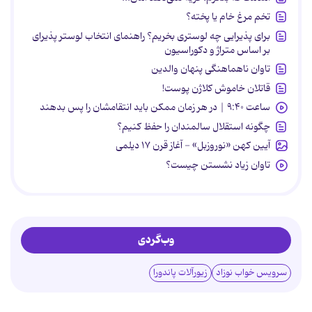
تخم مرغ خام یا پخته؟
برای پذیرایی چه لوستری بخریم؟ راهنمای انتخاب لوستر پذیرای
بر اساس متراژ و دکوراسیون
تاوان ناهماهنگی پنهان والدین
قاتلان خاموش کلاژن پوست!
ساعت ۹:۴۰ | در هر زمان ممکن باید انتقامشان را پس بدهند
چگونه استقلال سالمندان را حفظ کنیم؟
آیین کهن «نوروزبل» - آغاز قرن ۱۷ دیلمی
تاوان زیاد نشستن چیست؟
وب‌گردی
سرویس خواب نوزاد
زیورآلات پاندورا