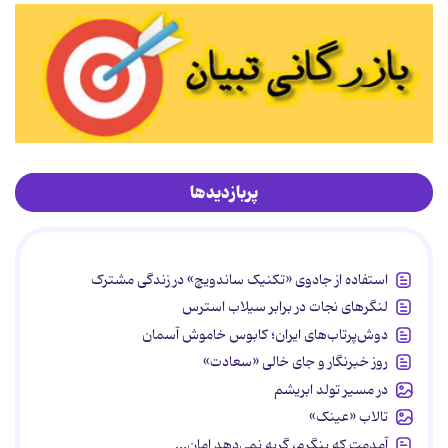
پربازدیدها
استفاده از جادوی «تکنیک ساندویچ» در زندگی مشترک
لنگرهای نجات در برابر سیلاب استرس
دوش‌پرتاب‌های ایران؛ کابوس خاموش آسمان
روز خبرنگار و جای خالی «سعادت»
در مسیر تولد ابریشم
تالاب «عینک»
آمدمت که بنگرم، گریه نمی‌دهد امان...