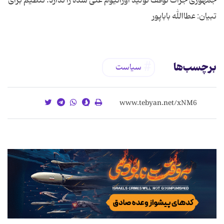
جمهوری جرات توقف تولید اورانیوم غنی شده را ندارد. تنظیم برای
تبیان: عطاالله باباپور
برچسب‌ها
سیاست