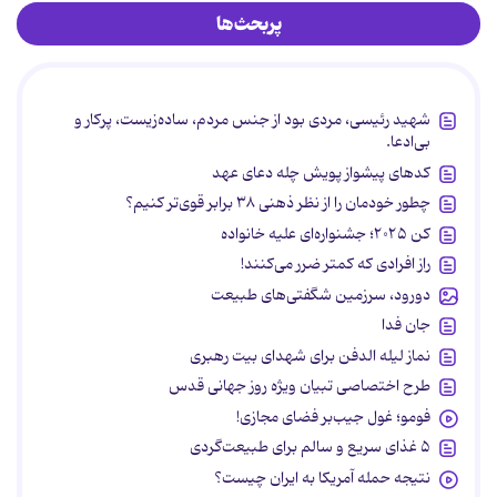
پربحث‌ها
شهید رئیسی، مردی بود از جنس مردم، ساده‌زیست، پرکار و
بی‌ادعا.
کدهای پیشواز پویش چله دعای عهد
چطور خودمان را از نظر ذهنی ۳۸ برابر قوی‌تر کنیم؟
کن ۲۰۲۵؛ جشنواره‌ای علیه خانواده
راز افرادی که کمتر ضرر می‌کنند!
دورود، سرزمین شگفتی‌های طبیعت
جان فدا
نماز لیله الدفن برای شهدای بیت رهبری
طرح اختصاصی تبیان ویژه روز جهانی قدس
فومو؛ غول جیب‌بر فضای مجازی!
۵ غذای سریع و سالم برای طبیعت‌گردی
نتیجه حمله آمریکا به ایران چیست؟