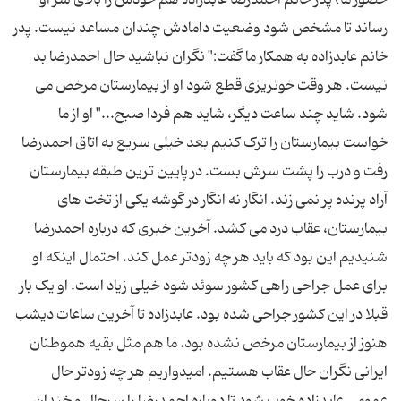
حضور ما) پدر خانم احمدرضا عابدزاده هم خودش را بالای سر او
رساند تا مشخص شود وضعیت دامادش چندان مساعد نیست. پدر
خانم عابدزاده به همکار ما گفت:" نگران نباشید حال احمدرضا بد
نیست. هر وقت خونریزی قطع شود او از بیمارستان مرخص می
شود. شاید چند ساعت دیگر، شاید هم فردا صبح..." او از ما
خواست بیمارستان را ترک کنیم بعد خیلی سریع به اتاق احمدرضا
رفت و درب را پشت سرش بست. در پایین ترین طبقه بیمارستان
آراد پرنده پر نمی زند. انگار نه انگار در گوشه یکی از تخت های
بیمارستان، عقاب درد می کشد. آخرین خبری که درباره احمدرضا
شنیدیم این بود که باید هر چه زودتر عمل کند. احتمال اینکه او
برای عمل جراحی راهی کشور سوئد شود خیلی زیاد است. او یک بار
قبلا در این کشور جراحی شده بود. عابدزاده تا آخرین ساعات دیشب
هنوز از بیمارستان مرخص نشده بود. ما هم مثل بقیه هموطنان
ایرانی نگران حال عقاب هستیم. امیدواریم هر چه زودتر حال