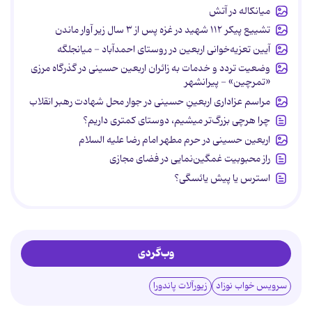
میانکاله در آتش
تشییع پیکر ۱۱۲ شهید در غزه پس از ۳ سال زیر آوار ماندن
آیین تعزیه‌خوانی اربعین در روستای احمدآباد - میانجلگه
وضعیت تردد و خدمات به زائران اربعین حسینی در گذرگاه مرزی
«تمرچین» - پیرانشهر
مراسم عزاداری اربعینِ حسینی در جوار محل شهادت رهبر انقلاب
چرا هرچی بزرگ‌تر میشیم، دوستای کمتری داریم؟
اربعین حسینی در حرم مطهر امام رضا علیه السلام
راز محبوبیت غمگین‌نمایی در فضای مجازی
استرس یا پیش یائسگی؟
وب‌گردی
سرویس خواب نوزاد
زیورآلات پاندورا