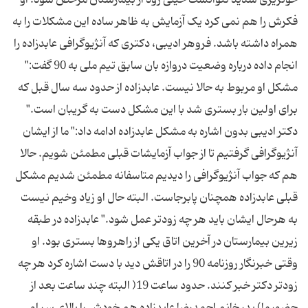
خونریزی شدید نتوانست خیلی زود از بیمارستان مرخص شود. او
فکرش را هم نمی کرد یک آزمایش به ظاهر ساده این مشکلات را به
همراه داشته باشد. فروهر ادیبی، دکتری که آنژیوگرافی عابدزاده را
انجام داده درباره وضعیت دروازه بان سابق تیم ملی به 90 گفت:"
مشکل او مربوط به حالا نیست. عابدزاده از حدود سه سال قبل که
برای اولین بار بستری شد با این مشکل دست به گریبان است."
دکتر ادیبی بدون اشاره به مشکل عابدزاده ادامه داد:" ما از ایشان
آنژیوگرافی گرفتیم تا از جواب آزمایشات قبلی مطمئن شویم. حالا
هم که جواب آنژیوگرافی را دیدیم متاسفانه مطمئن شدیم مشکل
قبلی عابدزاده همچنان پابرجاست. البته حال او زیاد وخیم نیست
به هرحال ایشان باید هر چه زودتر عمل شود." عابدزاده در طبقه
زیرین بیمارستان در آخرین اتاق یکی از راهروها بستری بود. او
وقتی خبرنگار روزنامه 90 را در اتاقش دید با دست اشاره کرد هر چه
زودتر دکتر خبر کنند. حدود ساعت 19( البته چند ساعت بعد از