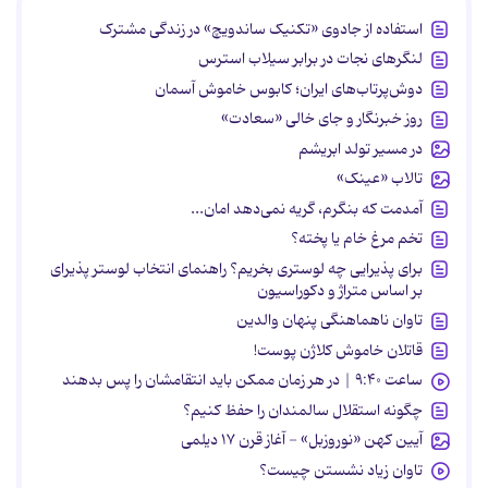
استفاده از جادوی «تکنیک ساندویچ» در زندگی مشترک
لنگرهای نجات در برابر سیلاب استرس
دوش‌پرتاب‌های ایران؛ کابوس خاموش آسمان
روز خبرنگار و جای خالی «سعادت»
در مسیر تولد ابریشم
تالاب «عینک»
آمدمت که بنگرم، گریه نمی‌دهد امان...
تخم مرغ خام یا پخته؟
برای پذیرایی چه لوستری بخریم؟ راهنمای انتخاب لوستر پذیرای
بر اساس متراژ و دکوراسیون
تاوان ناهماهنگی پنهان والدین
قاتلان خاموش کلاژن پوست!
ساعت ۹:۴۰ | در هر زمان ممکن باید انتقامشان را پس بدهند
چگونه استقلال سالمندان را حفظ کنیم؟
آیین کهن «نوروزبل» - آغاز قرن ۱۷ دیلمی
تاوان زیاد نشستن چیست؟