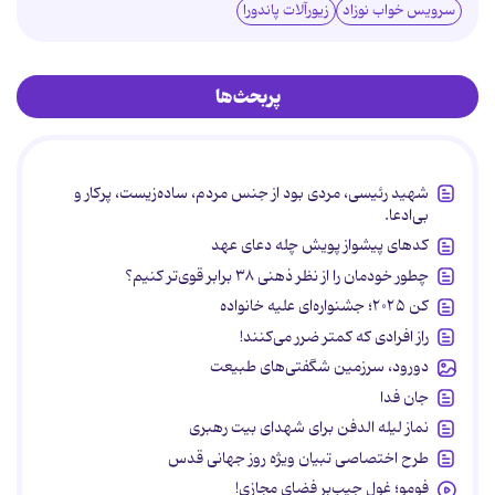
سرویس خواب نوزاد
زیورآلات پاندورا
پربحث‌ها
شهید رئیسی، مردی بود از جنس مردم، ساده‌زیست، پرکار و
بی‌ادعا.
کدهای پیشواز پویش چله دعای عهد
چطور خودمان را از نظر ذهنی ۳۸ برابر قوی‌تر کنیم؟
کن ۲۰۲۵؛ جشنواره‌ای علیه خانواده
راز افرادی که کمتر ضرر می‌کنند!
دورود، سرزمین شگفتی‌های طبیعت
جان فدا
نماز لیله الدفن برای شهدای بیت رهبری
طرح اختصاصی تبیان ویژه روز جهانی قدس
فومو؛ غول جیب‌بر فضای مجازی!