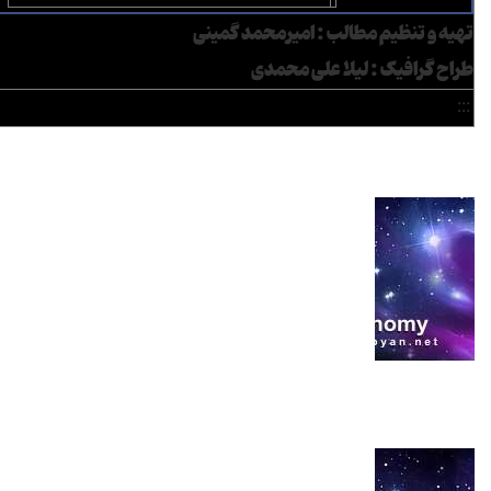
تهیه و تنظیم مطالب : امیرمحمد گمینی
طراح گرافیک : لیلا علی محمدی
:::